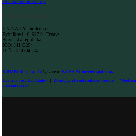
Odstúpenie od zmluvy
FAKTURAČNÉ ÚDAJE
KA-NA-PY interiér s.r.o.
Rybníková 10, 917 01 Trnava
Slovenská republika
IČO: 34143254
DIČ: 2020394574
KANAPY design studio
Vytvorené:
KA-NA-PY interiér, spol. s.r.o.
Ochrana osobných údajov
|
Zásady používania súborov cookie
|
Všeobecn
riešeniu sporov