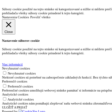
Súbory cookie použité na tejto stránke sú kategorizované a nižšie si môžete prečí
prehliadača všetky súbory cookie priradené k tejto kategórii.
Nastavenia Cookies
Povoliť všetko
Close
Nastavenie súborov cookie
Súbory cookie použité na tejto stránke sú kategorizované a nižšie si môžete prečí
prehliadača všetky súbory cookie priradené k tejto kategórii.
Viac informácií
Nevyhnutné cookies
Nevyhnutné cookies
Niektoré cookies sú potrebné na zabezpečenie základných funkcií. Bez týchto 
Preferenčé cookies
Preferenčé cookies
Preferenčné cookies umožňujú webovej stránke pamätať si informácie na prispôs
Analytické cookies
Analytické cookies
Analytické cookies nám pomáhajú zlepšovať našu webovú stránku zhromažďovaním
ULOŽIŤ A PRIJAŤ
Powered by