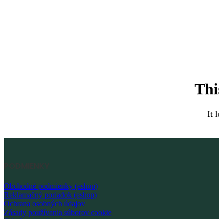
Thi
It 
PODMIENKY
Obchodné podmienky (eshop)
Reklamačný poriadok (eshop)
Ochrana osobných údajov
Zásady používania súborov cookie