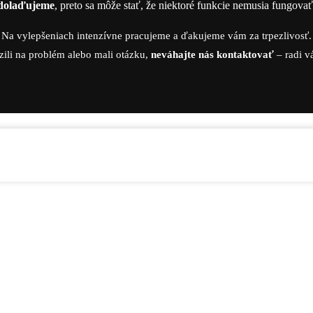
dolaďujeme
, preto sa môže stať, že niektoré funkcie nemusia fungova
Na vylepšeniach intenzívne pracujeme a ďakujeme vám za trpezlivosť.
zili na problém alebo mali otázku,
neváhajte nás kontaktovať
– radi 