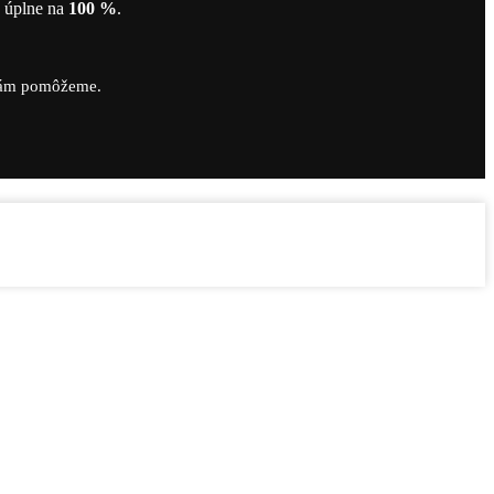
ť úplne na
100 %
.
vám pomôžeme.