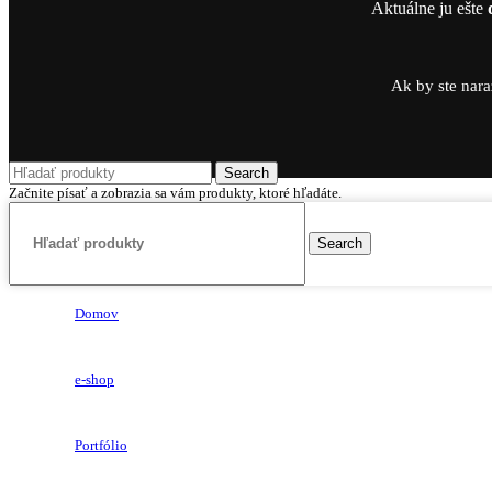
Aktuálne ju ešte
Ak by ste nara
Search
Začnite písať a zobrazia sa vám produkty, ktoré hľadáte.
Search
Domov
e-shop
Portfólio