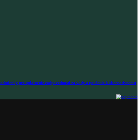
odmienky pre uplatnenie zodpovednosti za vady a poučenie k alternatívnemu