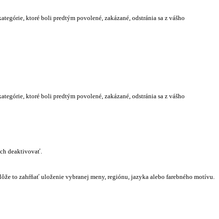
kategórie, ktoré boli predtým povolené, zakázané, odstránia sa z vášho
kategórie, ktoré boli predtým povolené, zakázané, odstránia sa z vášho
ich deaktivovať.
ôže to zahŕňať uloženie vybranej meny, regiónu, jazyka alebo farebného motívu.