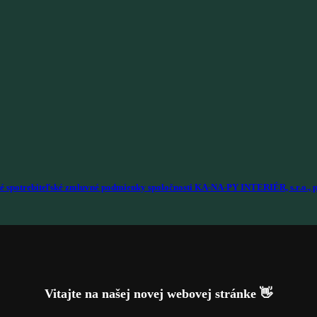
é spotrebiteľské zmluvné podmienky spoločnosti KA-NA-PY INTERIÉR, s.r.o., p
Vitajte na našej novej webovej stránke 👋