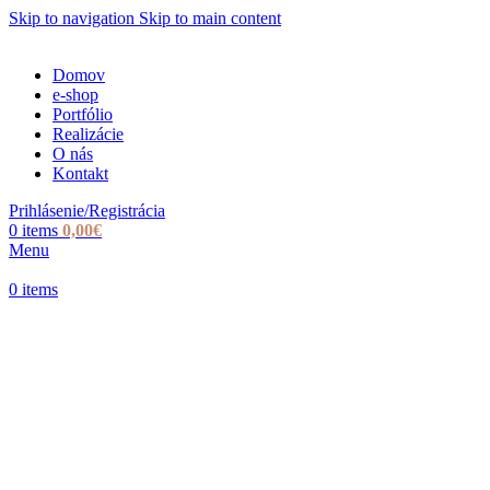
Skip to navigation
Skip to main content
Domov
e-shop
Portfólio
Realizácie
O nás
Kontakt
Prihlásenie/Registrácia
0
items
0,00
€
Menu
0
items