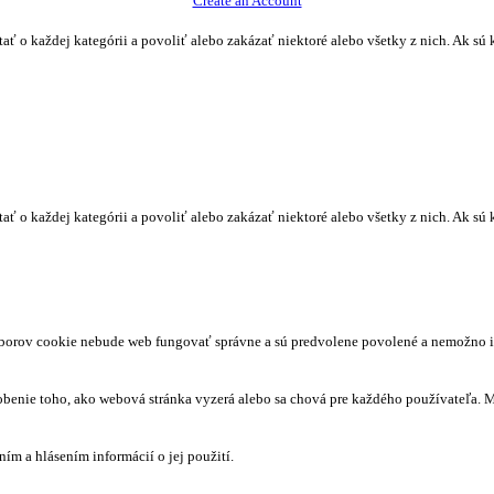
Create an Account
tať o každej kategórii a povoliť alebo zakázať niektoré alebo všetky z nich. Ak sú 
tať o každej kategórii a povoliť alebo zakázať niektoré alebo všetky z nich. Ak sú 
súborov cookie nebude web fungovať správne a sú predvolene povolené a nemožno 
obenie toho, ako webová stránka vyzerá alebo sa chová pre každého používateľa. M
 a hlásením informácií o jej použití.