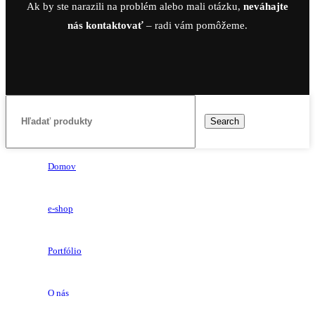
Ak by ste narazili na problém alebo mali otázku,
neváhajte
nás kontaktovať
– radi vám pomôžeme.
Search
Domov
e-shop
Portfólio
O nás