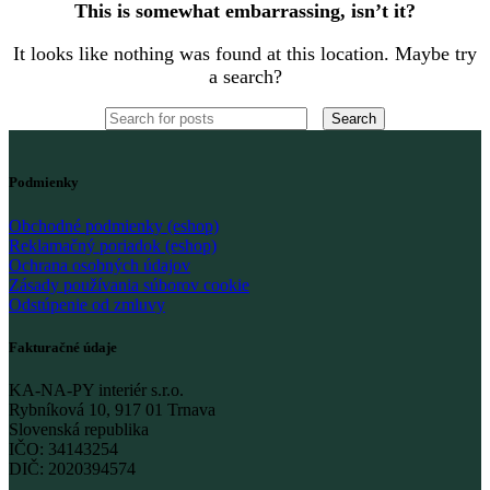
This is somewhat embarrassing, isn’t it?
It looks like nothing was found at this location. Maybe try
a search?
Search
Podmienky
Obchodné podmienky (eshop)
Reklamačný poriadok (eshop)
Ochrana osobných údajov
Zásady používania súborov cookie
Odstúpenie od zmluvy
Fakturačné údaje
KA-NA-PY interiér s.r.o.
Rybníková 10, 917 01 Trnava
Slovenská republika
IČO: 34143254
DIČ: 2020394574