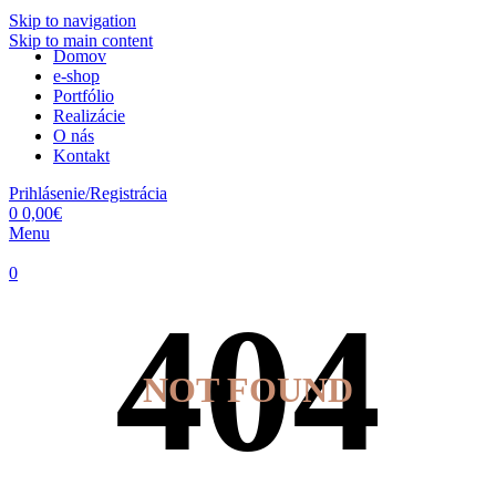
Skip to navigation
Skip to main content
Domov
e-shop
Portfólio
Realizácie
O nás
Kontakt
Prihlásenie/Registrácia
0
0,00
€
Menu
0
NOT FOUND