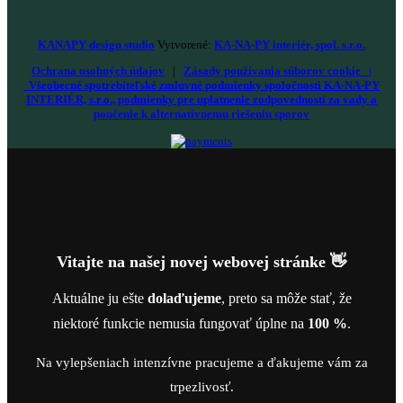
KANAPY design studio
Vytvorené:
KA-NA-PY interiér, spol. s.r.o.
Ochrana osobných údajov
|
Zásady používania súborov cookie
|
Všeobecné spotrebiteľské zmluvné podmienky spoločnosti KA-NA-PY
INTERIÉR, s.r.o., podmienky pre uplatnenie zodpovednosti za vady a
poučenie k alternatívnemu riešeniu sporov
Vitajte na našej novej webovej stránke 👋
Aktuálne ju ešte
dolaďujeme
, preto sa môže stať, že
niektoré funkcie nemusia fungovať úplne na
100 %
.
Na vylepšeniach intenzívne pracujeme a ďakujeme vám za
trpezlivosť.