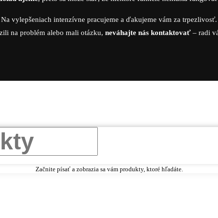
Na vylepšeniach intenzívne pracujeme a ďakujeme vám za trpezlivosť.
zili na problém alebo mali otázku,
neváhajte nás kontaktovať
– radi 
Začnite písať a zobrazia sa vám produkty, ktoré hľadáte.