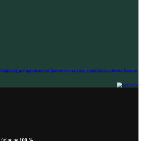
odmienky pre uplatnenie zodpovednosti za vady a poučenie k alternatívnemu
ť úplne na
100 %
.