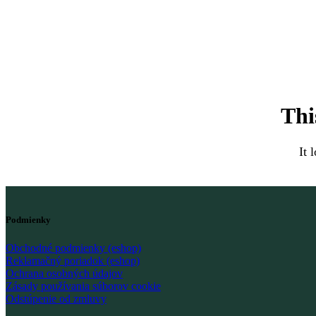
Thi
It 
Podmienky
Obchodné podmienky (eshop)
Reklamačný poriadok (eshop)
Ochrana osobných údajov
Zásady používania súborov cookie
Odstúpenie od zmluvy