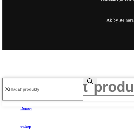
Ak by ste nara
Domov
e-shop