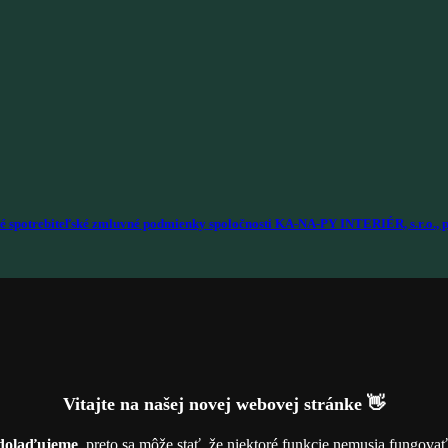
é spotrebiteľské zmluvné podmienky spoločnosti KA-NA-PY INTERIÉR, s.r.o., p
Vitajte na našej novej webovej stránke 👋
dolaďujeme
, preto sa môže stať, že niektoré funkcie nemusia fungova