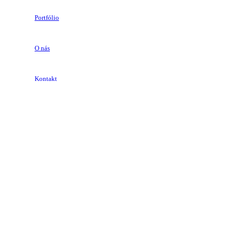
Portfólio
O nás
Kontakt
Obľúbené produkty
Prihlásenie/Registrácia
Košík
Sign in