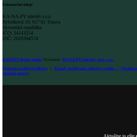
Fakturačné údaje
KA-NA-PY interiér s.r.o.
Rybníková 10, 917 01 Trnava
Slovenská republika
IČO: 34143254
DIČ: 2020394574
KANAPY design studio
Vytvorené:
KA-NA-PY interiér, spol. s.r.o.
Ochrana osobných údajov
|
Zásady používania súborov cookie
|
Všeobecn
riešeniu sporov
Aktuálne ju ešte