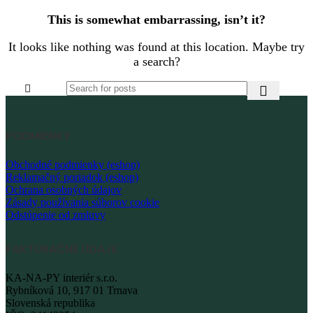
This is somewhat embarrassing, isn’t it?
It looks like nothing was found at this location. Maybe try
a search?
PODMIENKY
Obchodné podmienky (eshop)
Reklamačný poriadok (eshop)
Ochrana osobných údajov
Zásady používania súborov cookie
Odstúpenie od zmluvy
FAKTURAČNÉ ÚDAJE
KA-NA-PY interiér s.r.o.
Rybníková 10, 917 01 Trnava
Slovenská republika