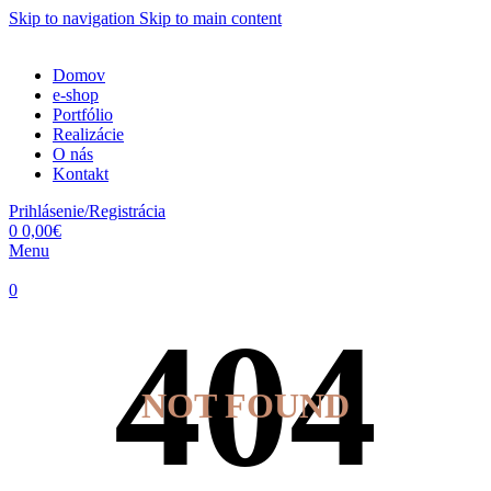
Skip to navigation
Skip to main content
Domov
e-shop
Portfólio
Realizácie
O nás
Kontakt
Prihlásenie/Registrácia
0
0,00
€
Menu
0
NOT FOUND