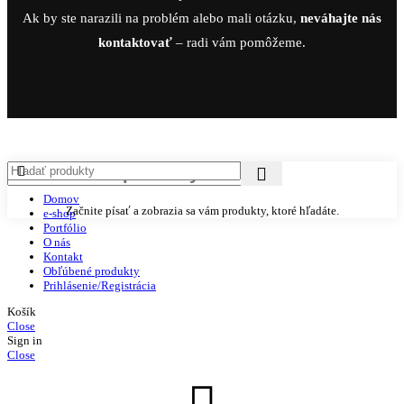
Ak by ste narazili na problém alebo mali otázku,
neváhajte nás
kontaktovať
– radi vám pomôžeme.
Domov
Začnite písať a zobrazia sa vám produkty, ktoré hľadáte.
e-shop
Portfólio
O nás
Kontakt
Obľúbené produkty
Prihlásenie/Registrácia
Košík
Close
Sign in
Close