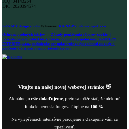
IČO: 34143254
DIČ: 2020394574
KANAPY design studio
Vytvorené:
KA-NA-PY interiér, spol. s.r.o.
Ochrana osobných údajov
|
Zásady používania súborov cookie
|
Všeobecné spotrebiteľské zmluvné podmienky spoločnosti KA-NA-PY
INTERIÉR, s.r.o., podmienky pre uplatnenie zodpovednosti za vady a
poučenie k alternatívnemu riešeniu sporov
Vitajte na našej novej webovej stránke 👋
Aktuálne ju ešte
dolaďujeme
, preto sa môže stať, že niektoré
funkcie nemusia fungovať úplne na
100 %
.
Na vylepšeniach intenzívne pracujeme a ďakujeme vám za
trpezlivosť.