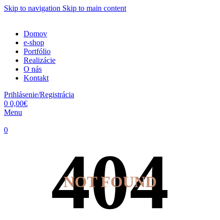
Skip to navigation
Skip to main content
Domov
e-shop
Portfólio
Realizácie
O nás
Kontakt
Prihlásenie/Registrácia
0
0,00
€
Menu
0
NOT FOUND