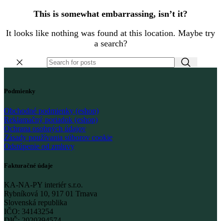
This is somewhat embarrassing, isn’t it?
It looks like nothing was found at this location. Maybe try
a search?
Podmienky
Obchodné podmienky (eshop)
Reklamačný poriadok (eshop)
Ochrana osobných údajov
Zásady používania súborov cookie
Odstúpenie od zmluvy
Fakturačné údaje
KA-NA-PY interiér s.r.o.
Rybníková 10, 917 01 Trnava
Slovenská republika
IČO: 34143254
DIČ: 2020394574