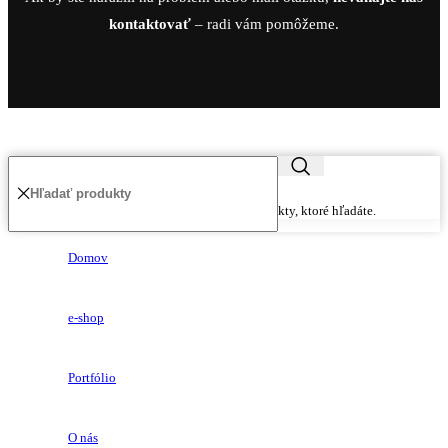
kontaktovať
– radi vám pomôžeme.
Začnite písať a zobrazia sa vám produkty, ktoré hľadáte.
Domov
e-shop
Portfólio
O nás