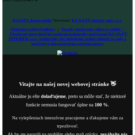
KANAPY design studio
Vytvorené:
KA-NA-PY interiér, spol. s.r.o.
Ochrana osobných údajov
|
Zásady používania súborov cookie
|
Všeobecné spotrebiteľské zmluvné podmienky spoločnosti KA-NA-PY
INTERIÉR, s.r.o., podmienky pre uplatnenie zodpovednosti za vady a
poučenie k alternatívnemu riešeniu sporov
Vitajte na našej novej webovej stránke 👋
Aktuálne ju ešte
dolaďujeme
, preto sa môže stať, že niektoré
funkcie nemusia fungovať úplne na
100 %
.
Na vylepšeniach intenzívne pracujeme a ďakujeme vám za
trpezlivosť.
Ak by ste narazili na problém alebo mali otázku,
neváhajte nás