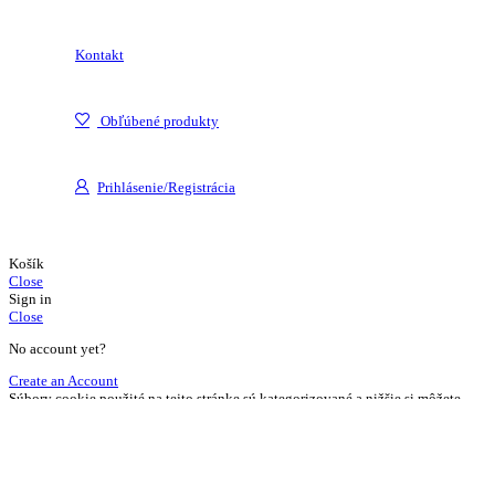
Kontakt
Obľúbené produkty
Prihlásenie/Registrácia
Košík
Close
Sign in
Close
No account yet?
Create an Account
Súbory cookie použité na tejto stránke sú kategorizované a nižšie si môžete
prečítať o každej kategórii a povoliť alebo zakázať niektoré alebo všetky z
nich. Ak sú kategórie, ktoré boli predtým povolené, zakázané, odstránia sa z
vášho prehliadača všetky súbory cookie priradené k tejto kategórii.
Nastavenia Cookies
Povoliť všetko