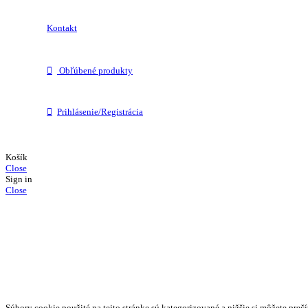
Kontakt
Obľúbené produkty
Prihlásenie/Registrácia
Košík
Close
Sign in
Close
Súbory cookie použité na tejto stránke sú kategorizované a nižšie si môžete prečí