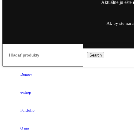
Aktuálne ju ešte
Ak by ste nara
Search
Domov
e-shop
Portfólio
O nás