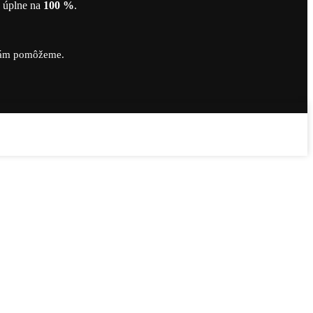
ť úplne na
100 %
.
vám pomôžeme.