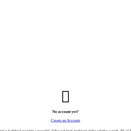
No account yet?
Create an Account
tať o každej kategórii a povoliť alebo zakázať niektoré alebo všetky z nich. Ak sú 