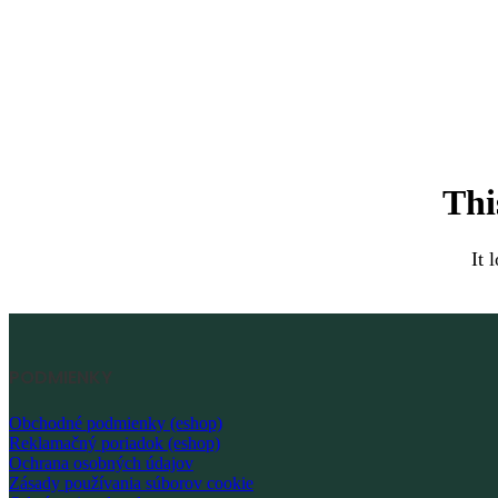
Thi
It 
PODMIENKY
Obchodné podmienky (eshop)
Reklamačný poriadok (eshop)
Ochrana osobných údajov
Zásady používania súborov cookie