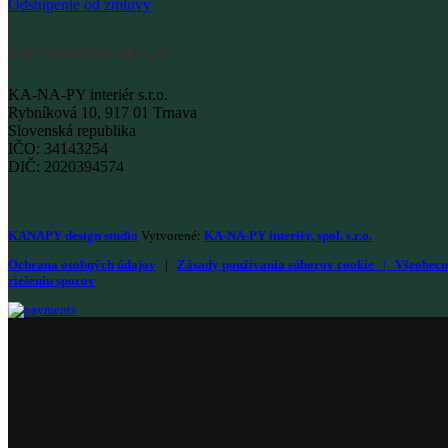
Odstúpenie od zmluvy
FAKTURAČNÉ ÚDAJE
KA-NA-PY interiér s.r.o.
Rybníková 10, 917 01 Trnava
Slovenská republika
IČO: 34143254
DIČ: 2020394574
KANAPY design studio
Vytvorené:
KA-NA-PY interiér, spol. s.r.o.
Ochrana osobných údajov
|
Zásady používania súborov cookie
|
Všeobecn
riešeniu sporov