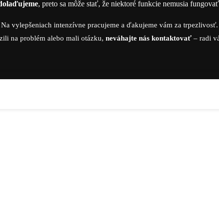
dolaďujeme
, preto sa môže stať, že niektoré funkcie nemusia fungova
Na vylepšeniach intenzívne pracujeme a ďakujeme vám za trpezlivosť.
zili na problém alebo mali otázku,
neváhajte nás kontaktovať
– radi 