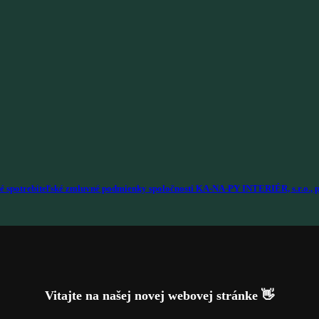
é spotrebiteľské zmluvné podmienky spoločnosti KA-NA-PY INTERIÉR, s.r.o., p
Vitajte na našej novej webovej stránke 👋