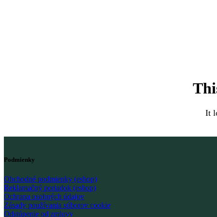
Thi
It 
Podmienky
Obchodné podmienky (eshop)
Reklamačný poriadok (eshop)
Ochrana osobných údajov
Zásady používania súborov cookie
Odstúpenie od zmluvy