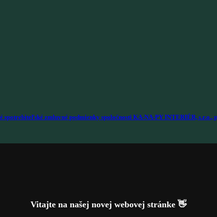
é spotrebiteľské zmluvné podmienky spoločnosti KA-NA-PY INTERIÉR, s.r.o., p
Vitajte na našej novej webovej stránke 👋