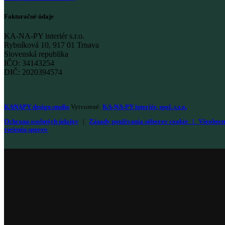
Fakturačné údaje
KA-NA-PY interiér s.r.o.
Rybníková 10, 917 01 Trnava
Slovenská republika
IČO: 34143254
DIČ: 2020394574
KANAPY design studio
Vytvorené:
KA-NA-PY interiér, spol. s.r.o.
Ochrana osobných údajov
|
Zásady používania súborov cookie
|
Všeobecn
riešeniu sporov