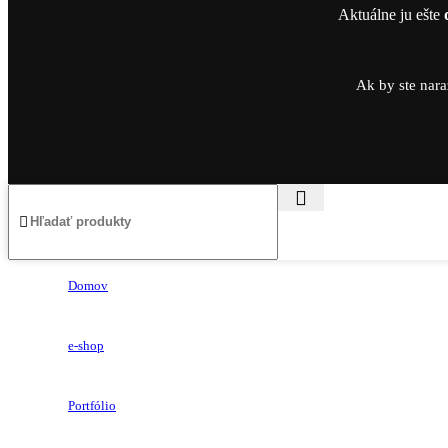
Aktuálne ju ešte
Ak by ste nara
Domov
e-shop
Portfólio