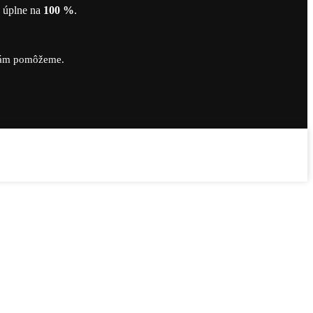
ť úplne na
100 %
.
vám pomôžeme.