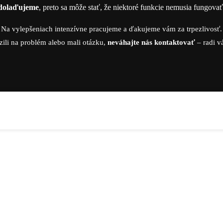
dolaďujeme
, preto sa môže stať, že niektoré funkcie nemusia fungova
Na vylepšeniach intenzívne pracujeme a ďakujeme vám za trpezlivosť.
zili na problém alebo mali otázku,
neváhajte nás kontaktovať
– radi 