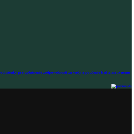
odmienky pre uplatnenie zodpovednosti za vady a poučenie k alternatívnemu