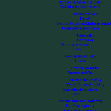
Rohové sedačky a leňošky
Kreslá a hojdacie kreslá
Hojdacie kreslá
Kreslá
Jednolôžkové rozkladacie sedač
Taburetky a podnožky
Taburetky
Podnožky
Pre domáce zvieratá
Stoličky
Jedálenské stoličky
Lavice
Poťahy na lavice
Barové stoličky
Kuchynské stoličky
Vysoké barové stoličky
Kancelárske stoličky
Spálňa
Vrchné matrace (toppery)
Paplóny a periny
Vankúše (na spanie)