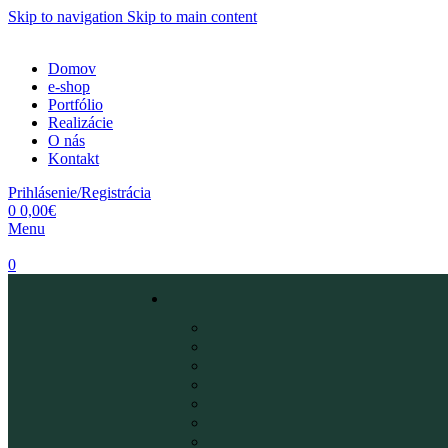
Skip to navigation
Skip to main content
Domov
e-shop
Portfólio
Realizácie
O nás
Kontakt
Prihlásenie/Registrácia
0
0,00
€
Menu
0