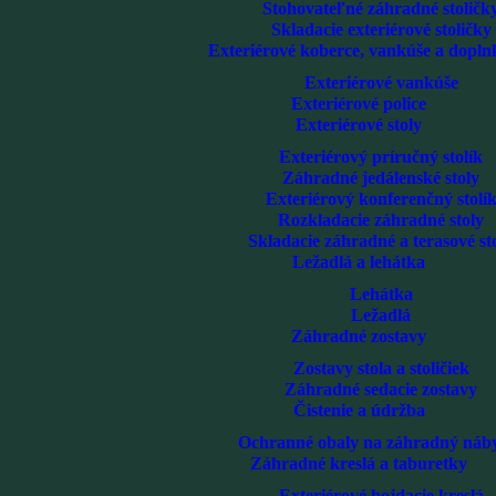
Stohovateľné záhradné stoličk
Skladacie exteriérové stoličky
Exteriérové koberce, vankúše a dopln
Exteriérové vankúše
Exteriérové police
Exteriérové stoly
Exteriérový príručný stolík
Záhradné jedálenské stoly
Exteriérový konferenčný stolí
Rozkladacie záhradné stoly
Skladacie záhradné a terasové st
Ležadlá a lehátka
Lehátka
Ležadlá
Záhradné zostavy
Zostavy stola a stoličiek
Záhradné sedacie zostavy
Čistenie a údržba
Ochranné obaly na záhradný náb
Záhradné kreslá a taburetky
Exteriérové hojdacie kreslá