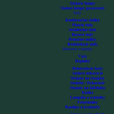
Stojacie lampy
Stolové lampy (pracovné)
Stoly
Konferenčné stolíky
Písacie stoly
Jedálenské stoly
Barové stoly
Príručné stolíky
Rozkladacie stoly
Dekorácie a doplnky
Vázy
Doplnky
Dekoratívne boxy
Stolové dekorácie
Stojany na časopisy
Ozdoby / Dekorácie
Stojany na dáždniky
Košíky
Lampáše a svietniky
Fotorámiky
Rastliny a kvetináče