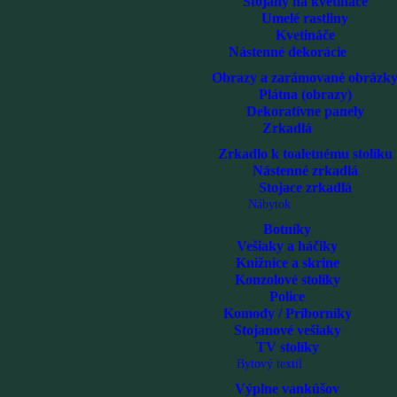
Stojany na kvetináče
Umelé rastliny
Kvetináče
Nástenné dekorácie
Obrazy a zarámované obrázk
Plátna (obrazy)
Dekoratívne panely
Zrkadlá
Zrkadlo k toaletnému stolíku
Nástenné zrkadlá
Stojace zrkadlá
Nábytok
Botníky
Vešiaky a háčiky
Knižnice a skrine
Konzolové stolíky
Police
Komody / Príborníky
Stojanové vešiaky
TV stolíky
Bytový textil
Výplne vankúšov