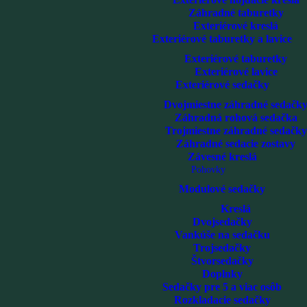
Záhradné taburetky
Exteriérové kreslá
Exteriérové taburetky a lavice
Exteriérové taburetky
Exteriérové lavice
Exteriérové sedačky
Dvojmiestne záhradné sedačk
Záhradná rohová sedačka
Trojmiestne záhradné sedačky
Záhradné sedacie zostavy
Závesné kreslá
Pohovky
Modulové sedačky
Kreslá
Dvojsedačky
Vankúše na sedačku
Trojsedačky
Štvorsedačky
Doplnky
Sedačky pre 5 a viac osôb
Rozkladacie sedačky