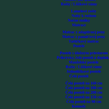
Rošty / Lôžkové rámy
Lamelové rošty
Nohy k roštom
Nočné stolíky
Matrace
Matrac z adaptívnej peny
Matrac z pamäťovej peny
Taštičkový matrac
Postele
Postele s úložným priestorom
Prikrývky, čelá postelí a dopln
Manželské postele
Rošty / Lôžkové rámy
Jednolôžkové postele
Čelá postelí
Čelá postelí na 160 cm
Čelá postelí na 180 cm
Čelá postelí na 200 cm
Čelá postelí na 150 cm
Čelá postelí na 90 cm
Komody