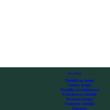
Osvetlenie
Tienidlá na lampy
Stolové lampy
Tienidlá a príslušenstvo
Exteriérové svietidlá
Prenosné lampy
Nástenné svietidlá
Žiarovky