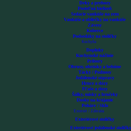
Deky a prehozy
Posteľná bielizeň
Sedacie vankúše na zem
Vankúše a obliečky na vankúše
Závesy
Koberce
Podsedáky na stoličky
Kuchyňa
Doplnky
Kuchynské náčinie
Príbory
Obrusy, obrúsky a behúne
Tácky / Podnosy
Jedálenské súpravy
Hrnce a dózy
Fľaše a dózy
Šálky, misky a hrnčeky
Dosky na krájanie
Poháre / Sklo
Exteriér / Záhrada
Exteriérové stoličky
Exteriérové jedálenské stoličk