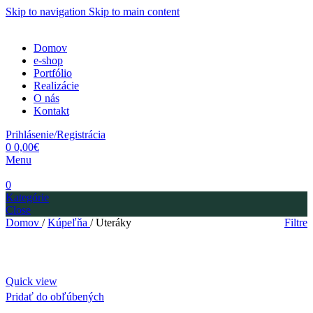
Skip to navigation
Skip to main content
Domov
e-shop
Portfólio
Realizácie
O nás
Kontakt
Prihlásenie/Registrácia
0
0,00
€
Menu
0
Kategórie
Close
Domov
/
Kúpeľňa
/
Uteráky
Filtre
Quick view
Pridať do obľúbených