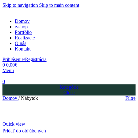
Skip to navigation
Skip to main content
Domov
e-shop
Portfólio
Realizácie
O nás
Kontakt
Prihlásenie/Registrácia
0
0,00
€
Menu
0
Kategórie
Close
Domov
/
Nábytok
Filtre
Quick view
Pridať do obľúbených