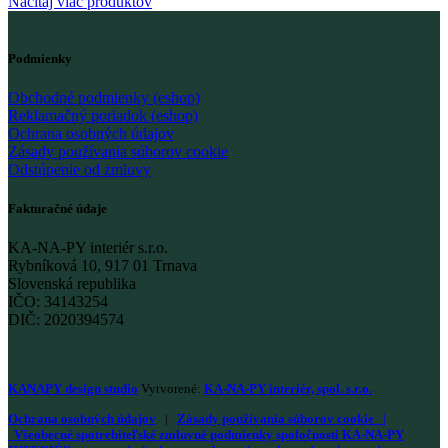
Načítaj viac produktov
Podmienky
Obchodné podmienky (eshop)
Reklamačný poriadok (eshop)
Ochrana osobných údajov
Zásady používania súborov cookie
Odstúpenie od zmluvy
Fakturačné údaje
KA-NA-PY interiér s.r.o.
Rybníková 10, 917 01 Trnava
Slovenská republika
IČO: 34143254
DIČ: 2020394574
KANAPY design studio
Vytvorené:
KA-NA-PY interiér, spol. s.r.o.
Ochrana osobných údajov
|
Zásady používania súborov cookie
|
Všeobecné spotrebiteľské zmluvné podmienky spoločnosti KA-NA-PY