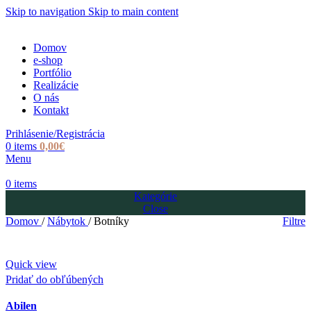
Skip to navigation
Skip to main content
Domov
e-shop
Portfólio
Realizácie
O nás
Kontakt
Prihlásenie/Registrácia
0
items
0,00
€
Menu
0
items
Kategórie
Close
Domov
/
Nábytok
/
Botníky
Filtre
Quick view
Pridať do obľúbených
Abilen