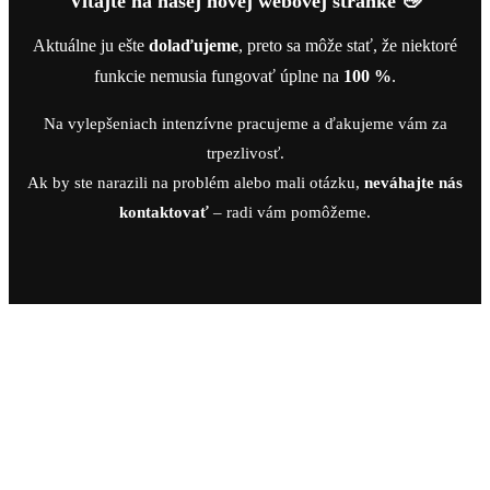
Vitajte na našej novej webovej stránke 👋
Aktuálne ju ešte
dolaďujeme
, preto sa môže stať, že niektoré
funkcie nemusia fungovať úplne na
100 %
.
Na vylepšeniach intenzívne pracujeme a ďakujeme vám za
trpezlivosť.
Ak by ste narazili na problém alebo mali otázku,
neváhajte nás
kontaktovať
– radi vám pomôžeme.
Search
Domov
Začnite písať a zobrazia sa vám produkty, ktoré hľadáte.
e-shop
Portfólio
O nás
Kontakt
Obľúbené produkty