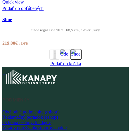
Quick view
Pridať do obľúbených
Shoe
Shoe regál Ode 50 x 168,5 cm, 5 dverí, sivý
219,00
€
s DPH
Pridať do košíka
PODMIENKY
Obchodné podmienky (eshop)
Reklamačný poriadok (eshop)
Ochrana osobných údajov
Zásady používania súborov cookie