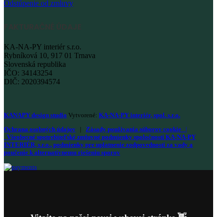
Odstúpenie od zmluvy
FAKTURAČNÉ ÚDAJE
KA-NA-PY interiér s.r.o.
Rybníková 10, 917 01 Trnava
Slovenská republika
IČO: 34143254
DIČ: 2020394574
KANAPY design studio
Vytvorené:
KA-NA-PY interiér, spol. s.r.o.
Ochrana osobných údajov
|
Zásady používania súborov cookie
|
Všeobecné spotrebiteľské zmluvné podmienky spoločnosti KA-NA-PY
INTERIÉR, s.r.o., podmienky pre uplatnenie zodpovednosti za vady a
poučenie k alternatívnemu riešeniu sporov