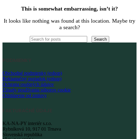
This is somewhat embarrassing, isn’t it?
It looks like nothing was found at this location. Maybe try
a search?
Search
PODMIENKY
Obchodné podmienky (eshop)
Reklamačný poriadok (eshop)
Ochrana osobných údajov
Zásady používania súborov cookie
Odstúpenie od zmluvy
FAKTURAČNÉ ÚDAJE
KA-NA-PY interiér s.r.o.
Rybníková 10, 917 01 Trnava
Slovenská republika