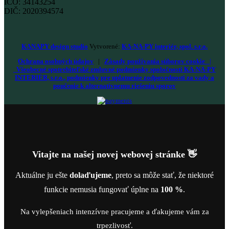
IČO: 34143254
DIČ: 2020394574
KANAPY design studio
Vytvorené:
KA-NA-PY interiér, spol. s.r.o.
Ochrana osobných údajov
|
Zásady používania súborov cookie
|
Všeobecné spotrebiteľské zmluvné podmienky spoločnosti KA-NA-PY
INTERIÉR, s.r.o., podmienky pre uplatnenie zodpovednosti za vady a
poučenie k alternatívnemu riešeniu sporov
Vitajte na našej novej webovej stránke 👋
Aktuálne ju ešte
dolaďujeme
, preto sa môže stať, že niektoré
funkcie nemusia fungovať úplne na
100 %
.
Na vylepšeniach intenzívne pracujeme a ďakujeme vám za
trpezlivosť.