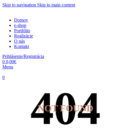
Skip to navigation
Skip to main content
Domov
e-shop
Portfólio
Realizácie
O nás
Kontakt
Prihlásenie/Registrácia
0
0,00
€
Menu
0
NOT FOUND