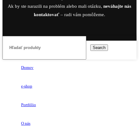
Ak by ste narazili na problém alebo mali otázku,
neváhajte nás
kontaktovať
– radi vám pomôžeme.
Search
Domov
e-shop
Portfólio
O nás