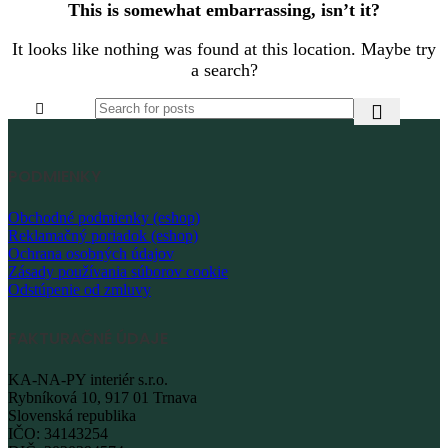
This is somewhat embarrassing, isn’t it?
It looks like nothing was found at this location. Maybe try
a search?
PODMIENKY
Obchodné podmienky (eshop)
Reklamačný poriadok (eshop)
Ochrana osobných údajov
Zásady používania súborov cookie
Odstúpenie od zmluvy
FAKTURAČNÉ ÚDAJE
KA-NA-PY interiér s.r.o.
Rybníková 10, 917 01 Trnava
Slovenská republika
IČO: 34143254