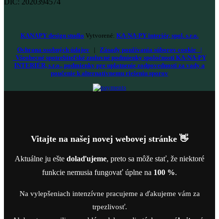
DIČ: 2020394574
KANAPY design studio
Vytvorené:
KA-NA-PY interiér, spol. s.r.o.
Ochrana osobných údajov
|
Zásady používania súborov cookie
|
Všeobecné spotrebiteľské zmluvné podmienky spoločnosti KA-NA-PY
INTERIÉR, s.r.o., podmienky pre uplatnenie zodpovednosti za vady a
poučenie k alternatívnemu riešeniu sporov
Vitajte na našej novej webovej stránke 👋
Aktuálne ju ešte
dolaďujeme
, preto sa môže stať, že niektoré
funkcie nemusia fungovať úplne na
100 %
.
Na vylepšeniach intenzívne pracujeme a ďakujeme vám za
trpezlivosť.