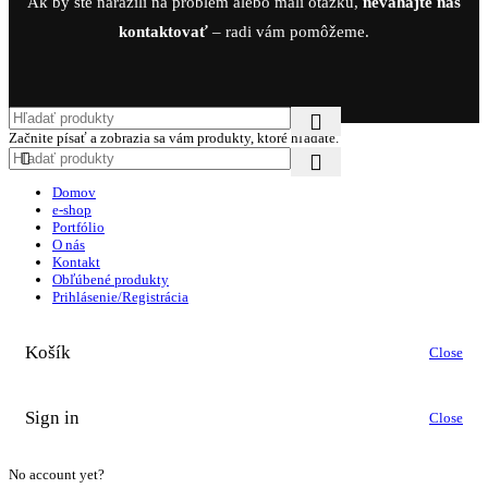
Ak by ste narazili na problém alebo mali otázku,
neváhajte nás
kontaktovať
– radi vám pomôžeme.
Začnite písať a zobrazia sa vám produkty, ktoré hľadáte.
Domov
e-shop
Portfólio
O nás
Kontakt
Obľúbené produkty
Prihlásenie/Registrácia
Košík
Close
Sign in
Close
No account yet?