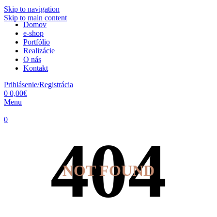
Skip to navigation
Skip to main content
Domov
e-shop
Portfólio
Realizácie
O nás
Kontakt
Prihlásenie/Registrácia
0
0,00
€
Menu
0
NOT FOUND