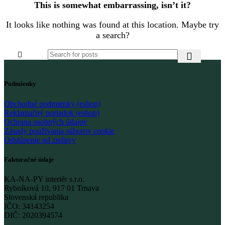
This is somewhat embarrassing, isn’t it?
It looks like nothing was found at this location. Maybe try
a search?
Podmienky
Obchodné podmienky (eshop)
Reklamačný poriadok (eshop)
Ochrana osobných údajov
Zásady používania súborov cookie
Odstúpenie od zmluvy
Fakturačné údaje
KA-NA-PY interiér s.r.o.
Rybníková 10, 917 01 Trnava
Slovenská republika
IČO: 34143254
DIČ: 2020394574