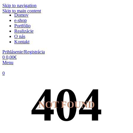
Skip to navigation
Skip to main content
Domov
e-shop
Portfólio
Realizácie
O nás
Kontakt
Prihlásenie/Registrácia
0
0,00
€
Menu
0
NOT FOUND