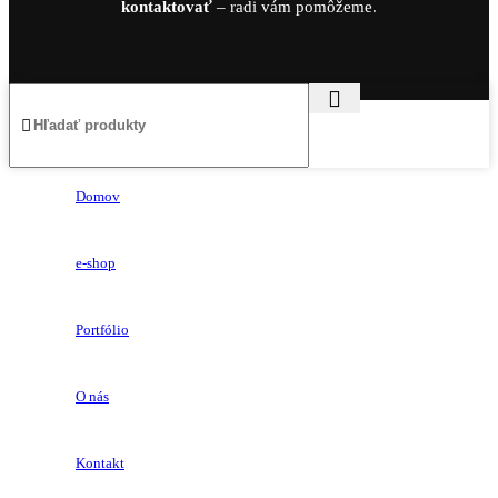
kontaktovať
– radi vám pomôžeme.
Domov
e-shop
Portfólio
O nás
Kontakt