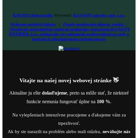
KANAPY design studio
Vytvorené:
KA-NA-PY interiér, spol. s.r.o.
Ochrana osobných údajov
|
Zásady používania súborov cookie
|
Všeobecné spotrebiteľské zmluvné podmienky spoločnosti KA-NA-PY
INTERIÉR, s.r.o., podmienky pre uplatnenie zodpovednosti za vady a
poučenie k alternatívnemu riešeniu sporov
Vitajte na našej novej webovej stránke 👋
Aktuálne ju ešte
dolaďujeme
, preto sa môže stať, že niektoré
funkcie nemusia fungovať úplne na
100 %
.
Na vylepšeniach intenzívne pracujeme a ďakujeme vám za
trpezlivosť.
Ak by ste narazili na problém alebo mali otázku,
neváhajte nás