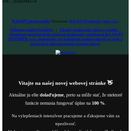
DIČ: 2020394574
KANAPY design studio
Vytvorené:
KA-NA-PY interiér, spol. s.r.o.
Ochrana osobných údajov
|
Zásady používania súborov cookie
|
Všeobecné spotrebiteľské zmluvné podmienky spoločnosti KA-NA-PY
INTERIÉR, s.r.o., podmienky pre uplatnenie zodpovednosti za vady a
poučenie k alternatívnemu riešeniu sporov
Vitajte na našej novej webovej stránke 👋
Aktuálne ju ešte
dolaďujeme
, preto sa môže stať, že niektoré
funkcie nemusia fungovať úplne na
100 %
.
Na vylepšeniach intenzívne pracujeme a ďakujeme vám za
trpezlivosť.