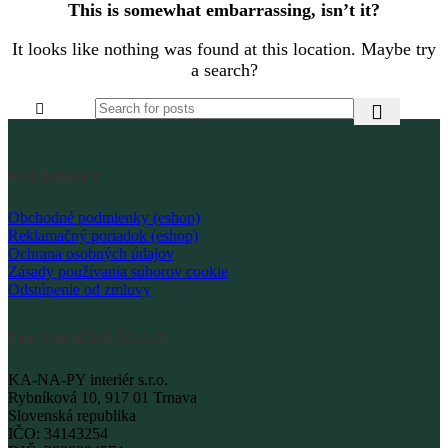
This is somewhat embarrassing, isn’t it?
It looks like nothing was found at this location. Maybe try
a search?
PODMIENKY
Obchodné podmienky (eshop)
Reklamačný poriadok (eshop)
Ochrana osobných údajov
Zásady používania súborov cookie
Odstúpenie od zmluvy
FAKTURAČNÉ ÚDAJE
KA-NA-PY interiér s.r.o.
Rybníková 10, 917 01 Trnava
Slovenská republika
IČO: 34143254