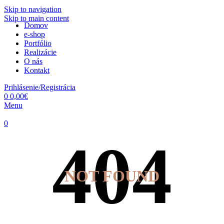
Skip to navigation
Skip to main content
Domov
e-shop
Portfólio
Realizácie
O nás
Kontakt
Prihlásenie/Registrácia
0
0,00
€
Menu
0
NOT FOUND