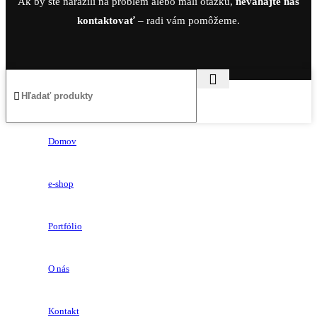
Ak by ste narazili na problém alebo mali otázku,
neváhajte nás
kontaktovať
– radi vám pomôžeme.
Domov
e-shop
Portfólio
O nás
Kontakt