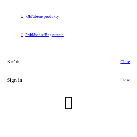
Obľúbené produkty
Prihlásenie/Registrácia
Košík
Close
Sign in
Close
No account yet?
Create an Account