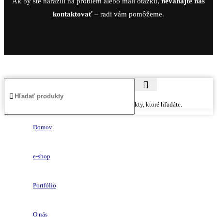
Ak by ste narazili na problém alebo mali otázku,
neváhajte nás
kontaktovať
– radi vám pomôžeme.
Začnite písať a zobrazia sa vám produkty, ktoré hľadáte.
Domov
e-shop
Portfólio
O nás