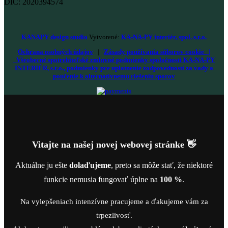
DIČ: 2020394574
KANAPY design studio
Vytvorené:
KA-NA-PY interiér, spol. s.r.o.
Ochrana osobných údajov
|
Zásady používania súborov cookie
|
Všeobecné spotrebiteľské zmluvné podmienky spoločnosti KA-NA-PY
INTERIÉR, s.r.o., podmienky pre uplatnenie zodpovednosti za vady a
poučenie k alternatívnemu riešeniu sporov
Vitajte na našej novej webovej stránke 👋
Aktuálne ju ešte
dolaďujeme
, preto sa môže stať, že niektoré
funkcie nemusia fungovať úplne na
100 %
.
Na vylepšeniach intenzívne pracujeme a ďakujeme vám za
trpezlivosť.