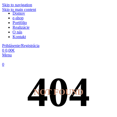
Skip to navigation
Skip to main content
Domov
e-shop
Portfólio
Realizácie
O nás
Kontakt
Prihlásenie/Registrácia
0
0,00
€
Menu
0
NOT FOUND