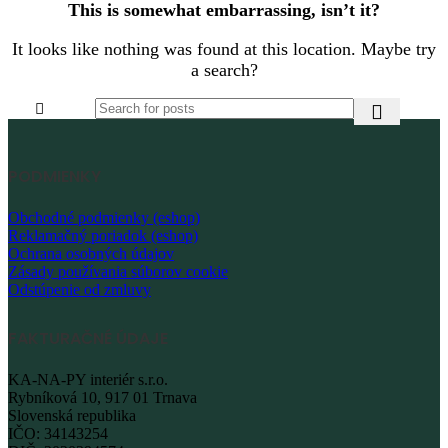
This is somewhat embarrassing, isn’t it?
It looks like nothing was found at this location. Maybe try
a search?
PODMIENKY
Obchodné podmienky (eshop)
Reklamačný poriadok (eshop)
Ochrana osobných údajov
Zásady používania súborov cookie
Odstúpenie od zmluvy
FAKTURAČNÉ ÚDAJE
KA-NA-PY interiér s.r.o.
Rybníková 10, 917 01 Trnava
Slovenská republika
IČO: 34143254