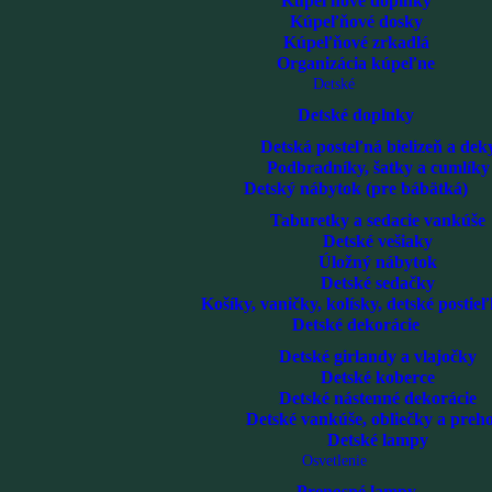
Kúpeľňové doplnky
Kúpeľňové dosky
Kúpeľňové zrkadlá
Organizácia kúpeľne
Detské
Detské doplnky
Detská posteľná bielizeň a dek
Podbradníky, šatky a cumlíky
Detský nábytok (pre bábätká)
Taburetky a sedacie vankúše
Detské vešiaky
Úložný nábytok
Detské sedačky
Košíky, vaničky, kolísky, detské postieľ
Detské dekorácie
Detské girlandy a vlajočky
Detské koberce
Detské nástenné dekorácie
Detské vankúše, obliečky a preh
Detské lampy
Osvetlenie
Prenosné lampy