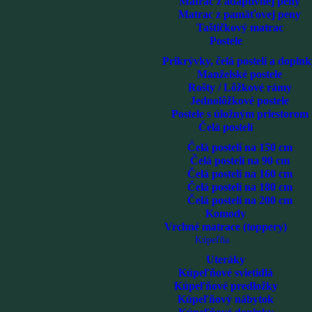
Matrac z adaptívnej peny
Matrac z pamäťovej peny
Taštičkový matrac
Postele
Prikrývky, čelá postelí a dopln
Manželské postele
Rošty / Lôžkové rámy
Jednolôžkové postele
Postele s úložným priestorom
Čelá postelí
Čelá postelí na 150 cm
Čelá postelí na 90 cm
Čelá postelí na 160 cm
Čelá postelí na 180 cm
Čelá postelí na 200 cm
Komody
Vrchné matrace (toppery)
Kúpeľňa
Uteráky
Kúpeľňové svietidlá
Kúpeľňové predložky
Kúpeľňový nábytok