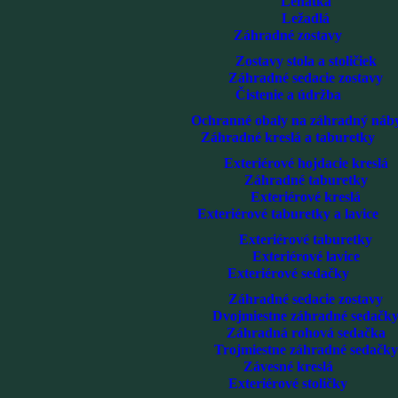
Lehátka
Ležadlá
Záhradné zostavy
Zostavy stola a stoličiek
Záhradné sedacie zostavy
Čistenie a údržba
Ochranné obaly na záhradný náb
Záhradné kreslá a taburetky
Exteriérové hojdacie kreslá
Záhradné taburetky
Exteriérové kreslá
Exteriérové taburetky a lavice
Exteriérové taburetky
Exteriérové lavice
Exteriérové sedačky
Záhradné sedacie zostavy
Dvojmiestne záhradné sedačk
Záhradná rohová sedačka
Trojmiestne záhradné sedačky
Závesné kreslá
Exteriérové stoličky