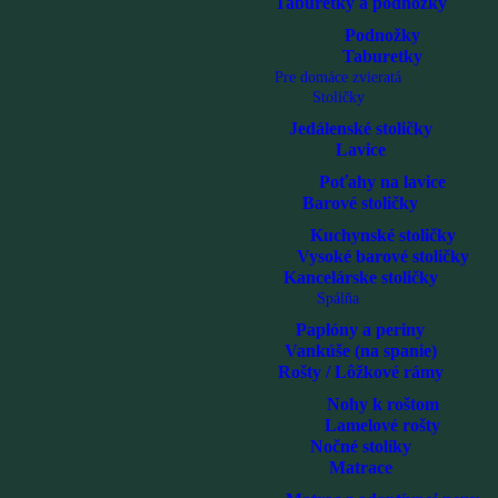
Taburetky a podnožky
Podnožky
Taburetky
Pre domáce zvieratá
Stoličky
Jedálenské stoličky
Lavice
Poťahy na lavice
Barové stoličky
Kuchynské stoličky
Vysoké barové stoličky
Kancelárske stoličky
Spálňa
Paplóny a periny
Vankúše (na spanie)
Rošty / Lôžkové rámy
Nohy k roštom
Lamelové rošty
Nočné stolíky
Matrace