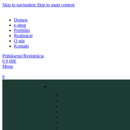
Skip to navigation
Skip to main content
Domov
e-shop
Portfólio
Realizácie
O nás
Kontakt
Prihlásenie/Registrácia
0
0,00
€
Menu
0