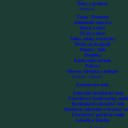
Deky a prehozy
Kuchyňa
Tácky / Podnosy
Jedálenské súpravy
Hrnce a dózy
Fľaše a dózy
Šálky, misky a hrnčeky
Dosky na krájanie
Poháre / Sklo
Doplnky
Kuchynské náčinie
Príbory
Obrusy, obrúsky a behúne
Exteriér / Záhrada
Exteriérové stoly
Záhradné jedálenské stoly
Exteriérový konferenčný stolí
Rozkladacie záhradné stoly
Skladacie záhradné a terasové st
Exteriérový príručný stolík
Ležadlá a lehátka