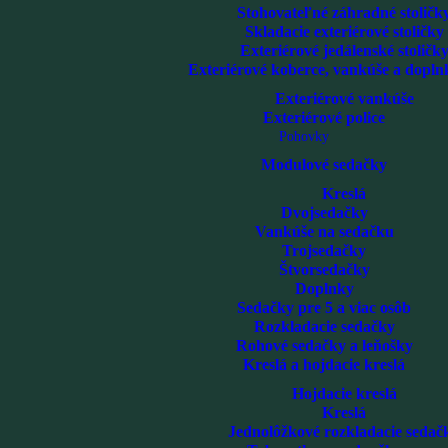
Stohovateľné záhradné stoličk
Skladacie exteriérové stoličky
Exteriérové jedálenské stoličk
Exteriérové koberce, vankúše a dopln
Exteriérové vankúše
Exteriérové police
Pohovky
Modulové sedačky
Kreslá
Dvojsedačky
Vankúše na sedačku
Trojsedačky
Štvorsedačky
Doplnky
Sedačky pre 5 a viac osôb
Rozkladacie sedačky
Rohové sedačky a leňošky
Kreslá a hojdacie kreslá
Hojdacie kreslá
Kreslá
Jednolôžkové rozkladacie sedač