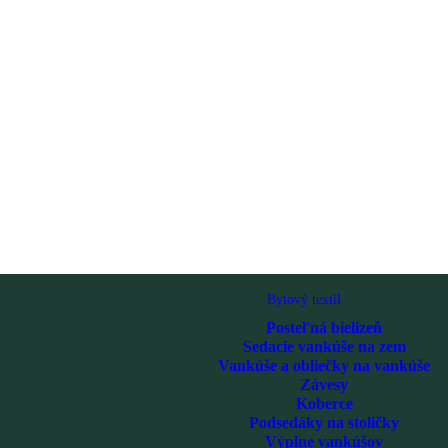
Bytový textil
Posteľná bielizeň
Sedacie vankúše na zem
Vankúše a obliečky na vankúše
Závesy
Koberce
Podsedáky na stoličky
Výplne vankúšov