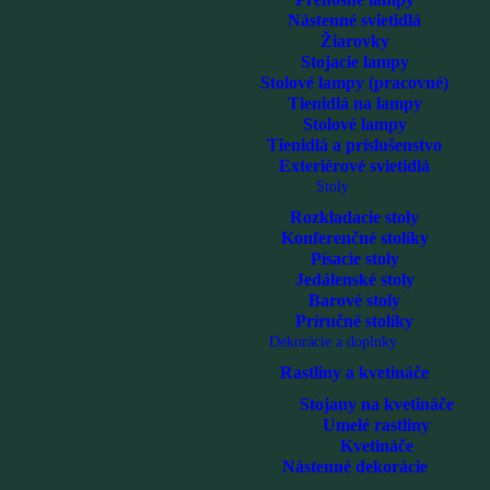
Nástenné svietidlá
Žiarovky
Stojacie lampy
Stolové lampy (pracovné)
Tienidlá na lampy
Stolové lampy
Tienidlá a príslušenstvo
Exteriérové svietidlá
Stoly
Rozkladacie stoly
Konferenčné stolíky
Písacie stoly
Jedálenské stoly
Barové stoly
Príručné stolíky
Dekorácie a doplnky
Rastliny a kvetináče
Stojany na kvetináče
Umelé rastliny
Kvetináče
Nástenné dekorácie