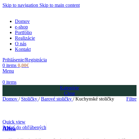
Skip to navigation
Skip to main content
Domov
e-shop
Portfólio
Realizácie
O nás
Kontakt
Prihlásenie/Registrácia
0
items
0,00
€
Menu
0
items
Kategórie
Close
Domov
/
Stoličky
/
Barové stoličky
/
Kuchynské stoličky
Filtre
Quick view
Pridať do obľúbených
Altea