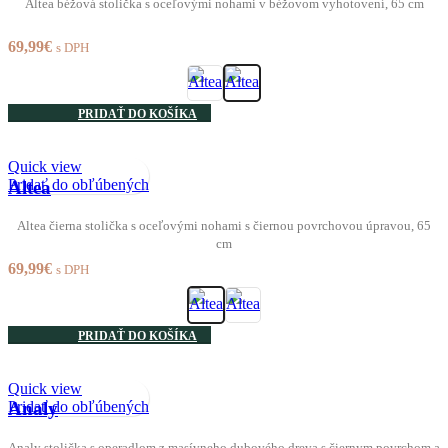
Altea béžová stolička s oceľovými nohami v béžovom vyhotovení, 65 cm
69,99
€
s DPH
PRIDAŤ DO KOŠÍKA
Quick view
Pridať do obľúbených
Altea
Altea čierna stolička s oceľovými nohami s čiernou povrchovou úpravou, 65
cm
69,99
€
s DPH
PRIDAŤ DO KOŠÍKA
Quick view
Pridať do obľúbených
Analy
Analy stolička s operadlom z masívneho dubového dreva s čiernym povrchom a