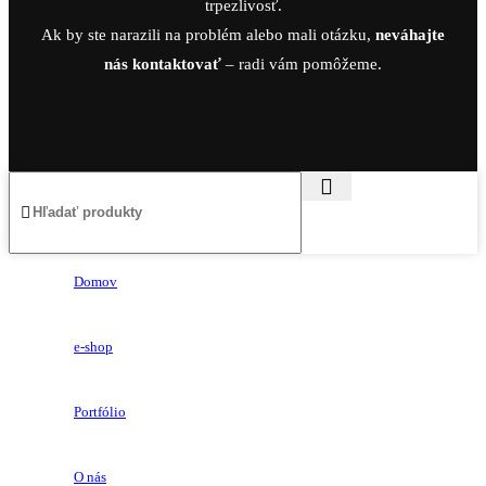
trpezlivosť.
Ak by ste narazili na problém alebo mali otázku,
neváhajte
nás kontaktovať
– radi vám pomôžeme.
Domov
e-shop
Portfólio
O nás