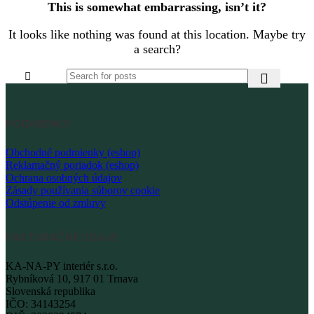
This is somewhat embarrassing, isn’t it?
It looks like nothing was found at this location. Maybe try
a search?
PODMIENKY
Obchodné podmienky (eshop)
Reklamačný poriadok (eshop)
Ochrana osobných údajov
Zásady používania súborov cookie
Odstúpenie od zmluvy
FAKTURAČNÉ ÚDAJE
KA-NA-PY interiér s.r.o.
Rybníková 10, 917 01 Trnava
Slovenská republika
IČO: 34143254