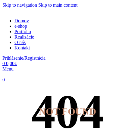
Skip to navigation
Skip to main content
Domov
e-shop
Portfólio
Realizácie
O nás
Kontakt
Prihlásenie/Registrácia
0
0,00
€
Menu
0
NOT FOUND