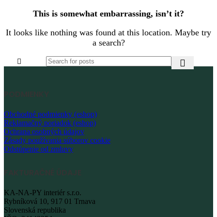
This is somewhat embarrassing, isn’t it?
It looks like nothing was found at this location. Maybe try
a search?
PODMIENKY
Obchodné podmienky (eshop)
Reklamačný poriadok (eshop)
Ochrana osobných údajov
Zásady používania súborov cookie
Odstúpenie od zmluvy
FAKTURAČNÉ ÚDAJE
KA-NA-PY interiér s.r.o.
Rybníková 10, 917 01 Trnava
Slovenská republika