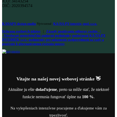
IČO: 34143254
DIČ: 2020394574
KANAPY design studio
Vytvorené:
KA-NA-PY interiér, spol. s.r.o.
Ochrana osobných údajov
|
Zásady používania súborov cookie
|
Všeobecné spotrebiteľské zmluvné podmienky spoločnosti KA-NA-PY
INTERIÉR, s.r.o., podmienky pre uplatnenie zodpovednosti za vady a
poučenie k alternatívnemu riešeniu sporov
Vitajte na našej novej webovej stránke 👋
Aktuálne ju ešte
dolaďujeme
, preto sa môže stať, že niektoré
funkcie nemusia fungovať úplne na
100 %
.
Na vylepšeniach intenzívne pracujeme a ďakujeme vám za
trpezlivosť.