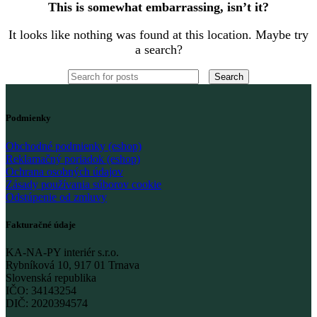
This is somewhat embarrassing, isn’t it?
It looks like nothing was found at this location. Maybe try
a search?
Search
Podmienky
Obchodné podmienky (eshop)
Reklamačný poriadok (eshop)
Ochrana osobných údajov
Zásady používania súborov cookie
Odstúpenie od zmluvy
Fakturačné údaje
KA-NA-PY interiér s.r.o.
Rybníková 10, 917 01 Trnava
Slovenská republika
IČO: 34143254
DIČ: 2020394574