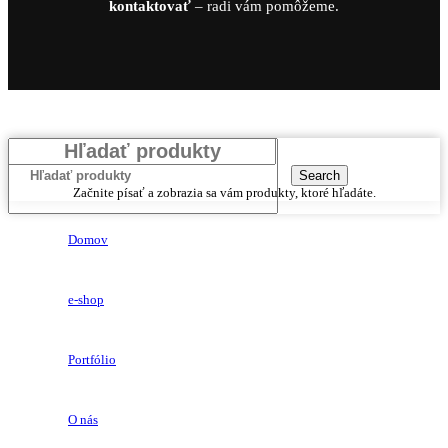
kontaktovať
– radi vám pomôžeme.
Search
Začnite písať a zobrazia sa vám produkty, ktoré hľadáte.
Domov
e-shop
Portfólio
O nás