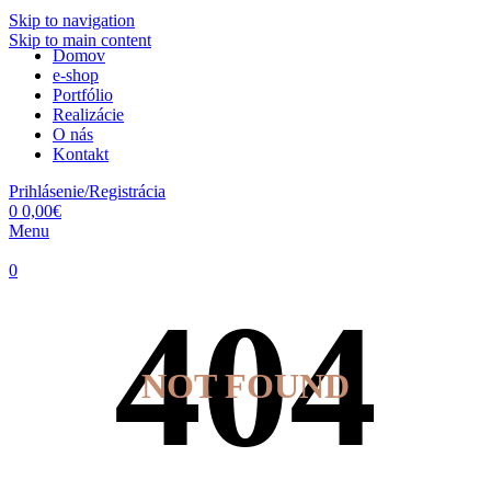
Skip to navigation
Skip to main content
Domov
e-shop
Portfólio
Realizácie
O nás
Kontakt
Prihlásenie/Registrácia
0
0,00
€
Menu
0
NOT FOUND