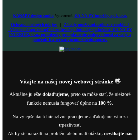
KANAPY design studio
Vytvorené:
KA-NA-PY interiér, spol. s.r.o.
Ochrana osobných údajov
|
Zásady používania súborov cookie
|
Všeobecné spotrebiteľské zmluvné podmienky spoločnosti KA-NA-PY
INTERIÉR, s.r.o., podmienky pre uplatnenie zodpovednosti za vady a
poučenie k alternatívnemu riešeniu sporov
Vitajte na našej novej webovej stránke 👋
Aktuálne ju ešte
dolaďujeme
, preto sa môže stať, že niektoré
funkcie nemusia fungovať úplne na
100 %
.
Na vylepšeniach intenzívne pracujeme a ďakujeme vám za
trpezlivosť.
Ak by ste narazili na problém alebo mali otázku,
neváhajte nás