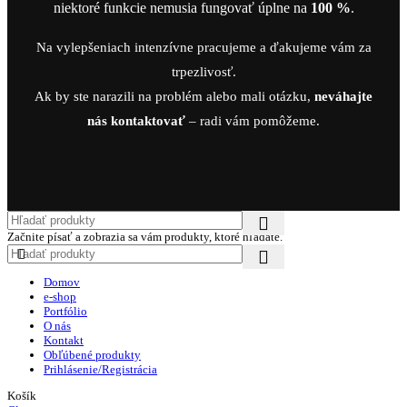
niektoré funkcie nemusia fungovať úplne na
100 %
.
Na vylepšeniach intenzívne pracujeme a ďakujeme vám za
trpezlivosť.
Ak by ste narazili na problém alebo mali otázku,
neváhajte
nás kontaktovať
– radi vám pomôžeme.
Začnite písať a zobrazia sa vám produkty, ktoré hľadáte.
Domov
e-shop
Portfólio
O nás
Kontakt
Obľúbené produkty
Prihlásenie/Registrácia
Košík