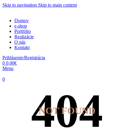
Skip to navigation
Skip to main content
Domov
e-shop
Portfólio
Realizácie
O nás
Kontakt
Prihlásenie/Registrácia
0
0,00
€
Menu
0
NOT FOUND