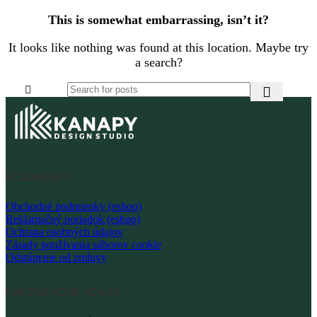
This is somewhat embarrassing, isn’t it?
It looks like nothing was found at this location. Maybe try
a search?
PODMIENKY
Obchodné podmienky (eshop)
Reklamačný poriadok (eshop)
Ochrana osobných údajov
Zásady používania súborov cookie
Odstúpenie od zmluvy
FAKTURAČNÉ ÚDAJE