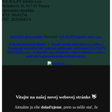
KA-NA-PY interiér s.r.o.
Rybníková 10, 917 01 Trnava
Slovenská republika
IČO: 34143254
DIČ: 2020394574
KANAPY design studio
Vytvorené:
KA-NA-PY interiér, spol. s.r.o.
Ochrana osobných údajov
|
Zásady používania súborov cookie
|
Všeobecné spotrebiteľské zmluvné podmienky spoločnosti KA-NA-PY
INTERIÉR, s.r.o., podmienky pre uplatnenie zodpovednosti za vady a
poučenie k alternatívnemu riešeniu sporov
Vitajte na našej novej webovej stránke 👋
Aktuálne ju ešte
dolaďujeme
, preto sa môže stať, že