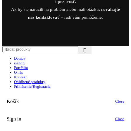
trpezlivosť.
Ak by ste narazili na problém alebo mali otázku,
neváhajte
nás kontaktovať
– radi vám pomôžeme.
Domov
e-shop
Portfólio
O nás
Kontakt
Obľúbené produkty
Prihlásenie/Registrácia
Košík
Close
Sign in
Close