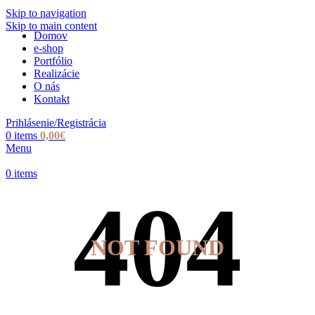
Skip to navigation
Skip to main content
Domov
e-shop
Portfólio
Realizácie
O nás
Kontakt
Prihlásenie/Registrácia
0
items
0,00
€
Menu
0
items
NOT FOUND