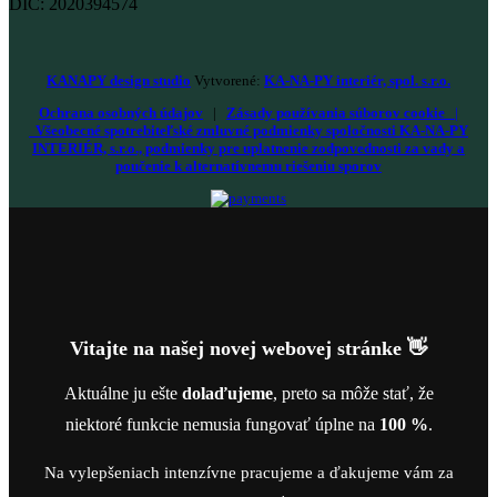
DIČ: 2020394574
KANAPY design studio
Vytvorené:
KA-NA-PY interiér, spol. s.r.o.
Ochrana osobných údajov
|
Zásady používania súborov cookie
|
Všeobecné spotrebiteľské zmluvné podmienky spoločnosti KA-NA-PY
INTERIÉR, s.r.o., podmienky pre uplatnenie zodpovednosti za vady a
poučenie k alternatívnemu riešeniu sporov
Vitajte na našej novej webovej stránke 👋
Aktuálne ju ešte
dolaďujeme
, preto sa môže stať, že
niektoré funkcie nemusia fungovať úplne na
100 %
.
Na vylepšeniach intenzívne pracujeme a ďakujeme vám za