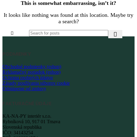
This is somewhat embarrassing, isn’t it?
It looks like nothing was found at this location. Maybe try
a search?
PODMIENKY
Obchodné podmienky (eshop)
Reklamačný poriadok (eshop)
Ochrana osobných údajov
Zásady používania súborov cookie
Odstúpenie od zmluvy
FAKTURAČNÉ ÚDAJE
KA-NA-PY interiér s.r.o.
Rybníková 10, 917 01 Trnava
Slovenská republika
IČO: 34143254