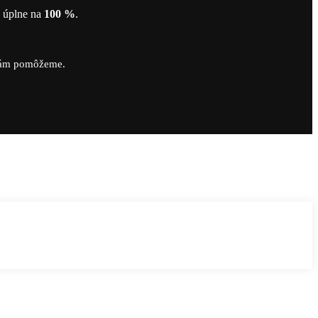
ť úplne na
100 %
.
vám pomôžeme.