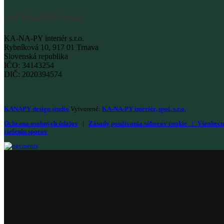
FAKTURAČNÉ ÚDAJE
KA-NA-PY interiér s.r.o.
Rybníková 10, 917 01 Trnava
Slovenská republika
IČO: 34143254
DIČ: 2020394574
KANAPY design studio
Vytvorené:
KA-NA-PY interiér, spol. s.r.o.
Ochrana osobných údajov
|
Zásady používania súborov cookie
|
Všeobecn
riešeniu sporov