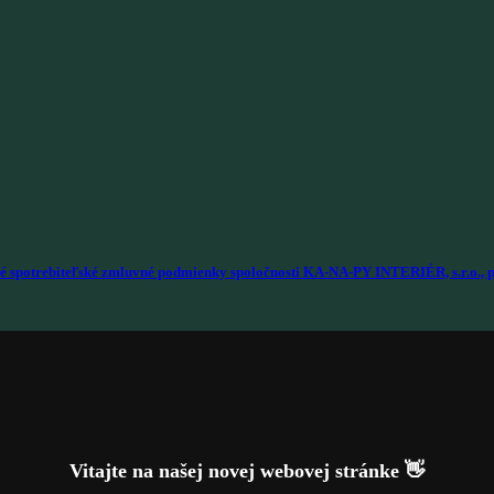
é spotrebiteľské zmluvné podmienky spoločnosti KA-NA-PY INTERIÉR, s.r.o., p
Vitajte na našej novej webovej stránke 👋