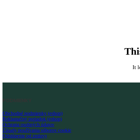
Thi
It 
PODMIENKY
Obchodné podmienky (eshop)
Reklamačný poriadok (eshop)
Ochrana osobných údajov
Zásady používania súborov cookie
Odstúpenie od zmluvy