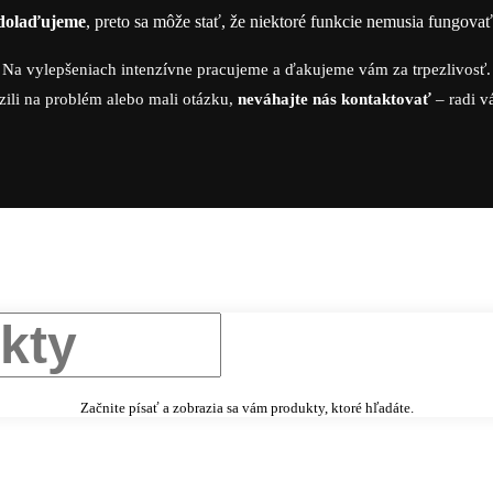
dolaďujeme
, preto sa môže stať, že niektoré funkcie nemusia fungova
Na vylepšeniach intenzívne pracujeme a ďakujeme vám za trpezlivosť.
zili na problém alebo mali otázku,
neváhajte nás kontaktovať
– radi 
Začnite písať a zobrazia sa vám produkty, ktoré hľadáte.