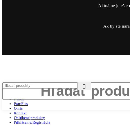
Aktuálne ju ešte
Ak by ste nara
Domov
e-shop
Portfólio
O nás
Kontakt
Obľúbené produkty
Prihlásenie/Registrácia