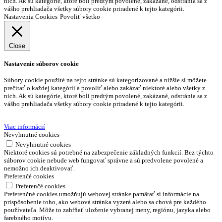
nich. Ak sú kategórie, ktoré boli predtým povolené, zakázané, odstránia sa z
vášho prehliadača všetky súbory cookie priradené k tejto kategórii.
Nastavenia Cookies
Povoliť všetko
Close
Nastavenie súborov cookie
Súbory cookie použité na tejto stránke sú kategorizované a nižšie si môžete
prečítať o každej kategórii a povoliť alebo zakázať niektoré alebo všetky z
nich. Ak sú kategórie, ktoré boli predtým povolené, zakázané, odstránia sa z
vášho prehliadača všetky súbory cookie priradené k tejto kategórii.
Viac informácií
Nevyhnutné cookies
Nevyhnutné cookies
Niektoré cookies sú potrebné na zabezpečenie základných funkcií. Bez týchto
súborov cookie nebude web fungovať správne a sú predvolene povolené a
nemožno ich deaktivovať.
Preferenčé cookies
Preferenčé cookies
Preferenčné cookies umožňujú webovej stránke pamätať si informácie na
prispôsobenie toho, ako webová stránka vyzerá alebo sa chová pre každého
používateľa. Môže to zahŕňať uloženie vybranej meny, regiónu, jazyka alebo
farebného motívu.