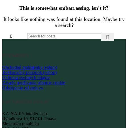
This is somewhat embarrassing, isn’t it?
It looks like nothing was found at this location. Maybe try
a search?
PODMIENKY
Obchodné podmienky (eshop)
Reklamačný poriadok (eshop)
Ochrana osobných údajov
Zásady používania súborov cookie
Odstúpenie od zmluvy
FAKTURAČNÉ ÚDAJE
KA-NA-PY interiér s.r.o.
Rybníková 10, 917 01 Trnava
Slovenská republika