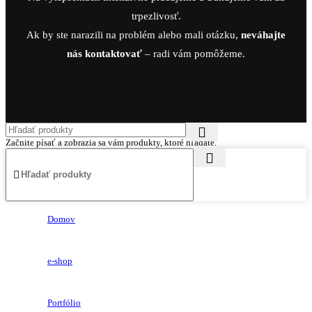
trpezlivosť.
Ak by ste narazili na problém alebo mali otázku,
neváhajte
nás kontaktovať
– radi vám pomôžeme.
Začnite písať a zobrazia sa vám produkty, ktoré hľadáte.
Domov
e-shop
Portfólio