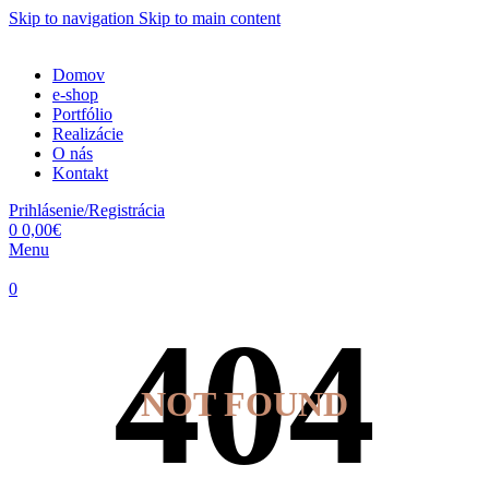
Skip to navigation
Skip to main content
Domov
e-shop
Portfólio
Realizácie
O nás
Kontakt
Prihlásenie/Registrácia
0
0,00
€
Menu
0
NOT FOUND