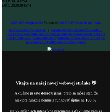
IČO: 34143254
DIČ: 2020394574
KANAPY design studio
Vytvorené:
KA-NA-PY interiér, spol. s.r.o.
Ochrana osobných údajov
|
Zásady používania súborov cookie
|
Všeobecné spotrebiteľské zmluvné podmienky spoločnosti KA-NA-PY
INTERIÉR, s.r.o., podmienky pre uplatnenie zodpovednosti za vady a
poučenie k alternatívnemu riešeniu sporov
Vitajte na našej novej webovej stránke 👋
Aktuálne ju ešte
dolaďujeme
, preto sa môže stať, že
niektoré funkcie nemusia fungovať úplne na
100 %
.
Na vylepšeniach intenzívne pracujeme a ďakujeme vám za