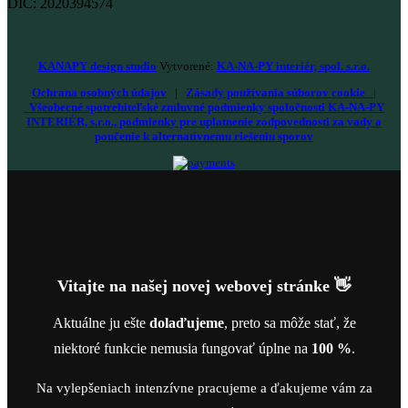
DIČ: 2020394574
KANAPY design studio
Vytvorené:
KA-NA-PY interiér, spol. s.r.o.
Ochrana osobných údajov
|
Zásady používania súborov cookie
|
Všeobecné spotrebiteľské zmluvné podmienky spoločnosti KA-NA-PY
INTERIÉR, s.r.o., podmienky pre uplatnenie zodpovednosti za vady a
poučenie k alternatívnemu riešeniu sporov
Vitajte na našej novej webovej stránke 👋
Aktuálne ju ešte
dolaďujeme
, preto sa môže stať, že
niektoré funkcie nemusia fungovať úplne na
100 %
.
Na vylepšeniach intenzívne pracujeme a ďakujeme vám za