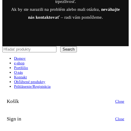
trpezlivosť.
Ak by ste narazili na problém alebo mali otázku,
neváhajte
nás kontaktovať
– radi vám pomôžeme.
Search
Domov
e-shop
Portfólio
O nás
Kontakt
Obľúbené produkty
Prihlásenie/Registrácia
Košík
Close
Sign in
Close