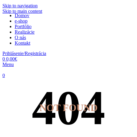
Skip to navigation
Skip to main content
Domov
e-shop
Portfólio
Realizácie
O nás
Kontakt
Prihlásenie/Registrácia
0
0,00
€
Menu
0
NOT FOUND