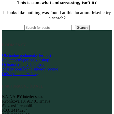
This is somewhat embarrassing, isn’t it?
It looks like nothing was found at this location. Maybe try
a search?
Search
PODMIENKY
Obchodné podmienky (eshop)
Reklamačný poriadok (eshop)
Ochrana osobných údajov
Zásady používania súborov cookie
Odstúpenie od zmluvy
FAKTURAČNÉ ÚDAJE
KA-NA-PY interiér s.r.o.
Rybníková 10, 917 01 Trnava
Slovenská republika
IČO: 34143254