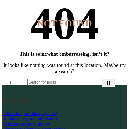
NOT FOUND
This is somewhat embarrassing, isn’t it?
It looks like nothing was found at this location. Maybe try
a search?
PODMIENKY
Obchodné podmienky (eshop)
Reklamačný poriadok (eshop)
Ochrana osobných údajov