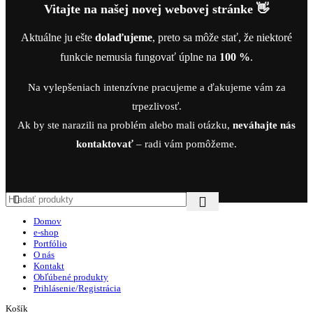
Vitajte na našej novej webovej stránke 👋
Aktuálne ju ešte
dolaďujeme
, preto sa môže stať, že niektoré
funkcie nemusia fungovať úplne na
100 %
.
Na vylepšeniach intenzívne pracujeme a ďakujeme vám za
trpezlivosť.
Ak by ste narazili na problém alebo mali otázku,
neváhajte nás
kontaktovať
– radi vám pomôžeme.
Domov
e-shop
Portfólio
O nás
Kontakt
Obľúbené produkty
Prihlásenie/Registrácia
Košík