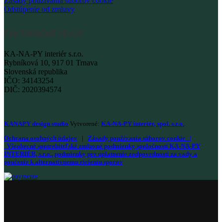
Zásady používania súborov cookie
Odstúpenie od zmluvy
FAKTURAČNÉ ÚDAJE
KA-NA-PY interiér s.r.o.
Rybníková 10, 917 01 Trnava
Slovenská republika
IČO: 34143254
DIČ: 2020394574
KANAPY design studio
Vytvorené:
KA-NA-PY interiér, spol. s.r.o.
Ochrana osobných údajov
|
Zásady používania súborov cookie
|
Všeobecné spotrebiteľské zmluvné podmienky spoločnosti KA-NA-PY
INTERIÉR, s.r.o., podmienky pre uplatnenie zodpovednosti za vady a
poučenie k alternatívnemu riešeniu sporov