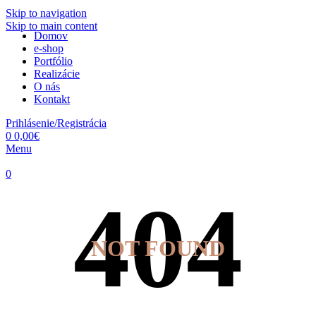
Skip to navigation
Skip to main content
Domov
e-shop
Portfólio
Realizácie
O nás
Kontakt
Prihlásenie/Registrácia
0
0,00
€
Menu
0
NOT FOUND