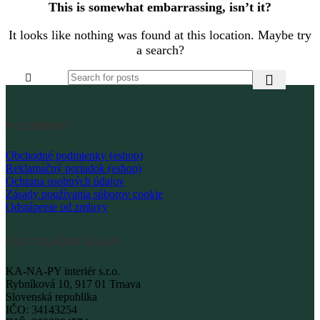
This is somewhat embarrassing, isn’t it?
It looks like nothing was found at this location. Maybe try
a search?
PODMIENKY
Obchodné podmienky (eshop)
Reklamačný poriadok (eshop)
Ochrana osobných údajov
Zásady používania súborov cookie
Odstúpenie od zmluvy
FAKTURAČNÉ ÚDAJE
KA-NA-PY interiér s.r.o.
Rybníková 10, 917 01 Trnava
Slovenská republika
IČO: 34143254