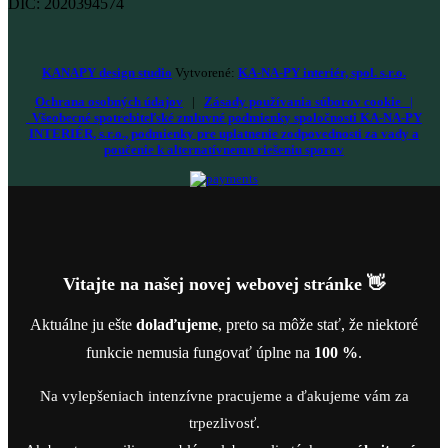
DIČ: 2020394574
KANAPY design studio
Vytvorené:
KA-NA-PY interiér, spol. s.r.o.
Ochrana osobných údajov
|
Zásady používania súborov cookie
|
Všeobecné spotrebiteľské zmluvné podmienky spoločnosti KA-NA-PY
INTERIÉR, s.r.o., podmienky pre uplatnenie zodpovednosti za vady a
poučenie k alternatívnemu riešeniu sporov
Vitajte na našej novej webovej stránke 👋
Aktuálne ju ešte
dolaďujeme
, preto sa môže stať, že niektoré
funkcie nemusia fungovať úplne na
100 %
.
Na vylepšeniach intenzívne pracujeme a ďakujeme vám za
trpezlivosť.