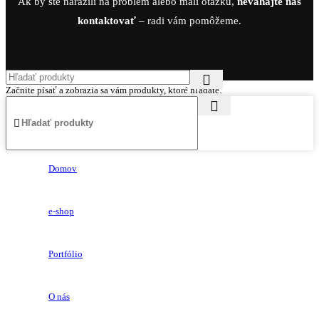
Ak by ste narazili na problém alebo mali otázku,
neváhajte nás
kontaktovať
– radi vám pomôžeme.
Začnite písať a zobrazia sa vám produkty, ktoré hľadáte.
Domov
e-shop
Portfólio
O nás