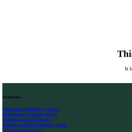
Thi
It 
Podmienky
Obchodné podmienky (eshop)
Reklamačný poriadok (eshop)
Ochrana osobných údajov
Zásady používania súborov cookie
Odstúpenie od zmluvy