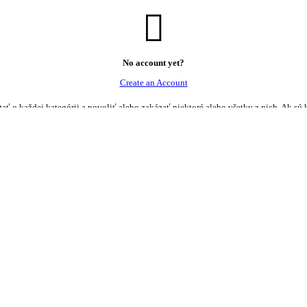
No account yet?
Create an Account
tať o každej kategórii a povoliť alebo zakázať niektoré alebo všetky z nich. Ak sú 
tať o každej kategórii a povoliť alebo zakázať niektoré alebo všetky z nich. Ak sú 
súborov cookie nebude web fungovať správne a sú predvolene povolené a nemožno 