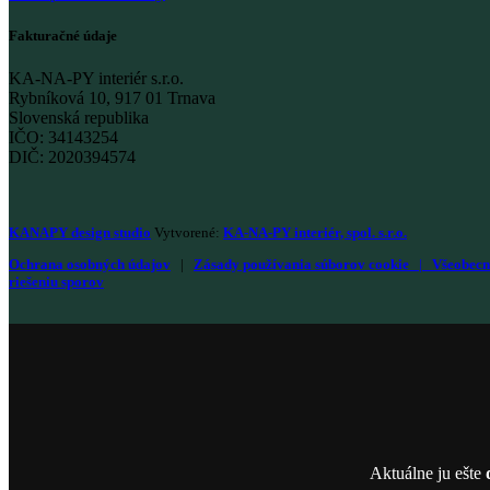
Fakturačné údaje
KA-NA-PY interiér s.r.o.
Rybníková 10, 917 01 Trnava
Slovenská republika
IČO: 34143254
DIČ: 2020394574
KANAPY design studio
Vytvorené:
KA-NA-PY interiér, spol. s.r.o.
Ochrana osobných údajov
|
Zásady používania súborov cookie
|
Všeobecn
riešeniu sporov
Aktuálne ju ešte