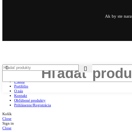
Ak by ste nara
Domov
e-shop
Portfólio
O nás
Kontakt
Obľúbené produkty
Prihlásenie/Registrácia
Košík
Close
Sign in
Close