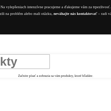
Na vylepšeniach intenzívne pracujeme a ďakujeme vám za trpezlivosť.
zili na problém alebo mali otázku,
neváhajte nás kontaktovať
– radi 
Začnite písať a zobrazia sa vám produkty, ktoré hľadáte.