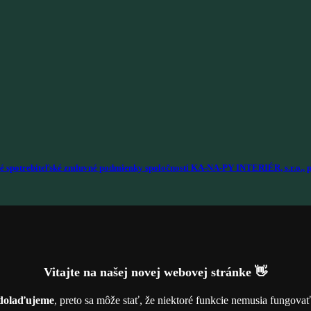
é spotrebiteľské zmluvné podmienky spoločnosti KA-NA-PY INTERIÉR, s.r.o., p
Vitajte na našej novej webovej stránke 👋
dolaďujeme
, preto sa môže stať, že niektoré funkcie nemusia fungova