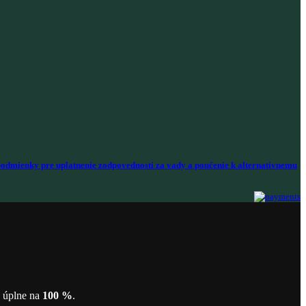
odmienky pre uplatnenie zodpovednosti za vady a poučenie k alternatívnemu
ť úplne na
100 %
.