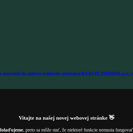
é spotrebiteľské zmluvné podmienky spoločnosti KA-NA-PY INTERIÉR, s.r.o., p
Vitajte na našej novej webovej stránke 👋
dolaďujeme
, preto sa môže stať, že niektoré funkcie nemusia fungova