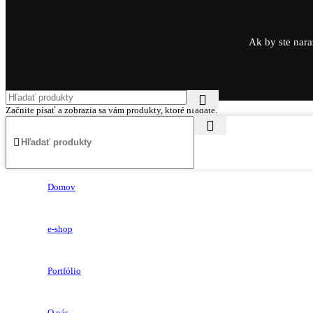
Ak by ste nara
Začnite písať a zobrazia sa vám produkty, ktoré hľadáte.
Domov
e-shop
Portfólio
O nás