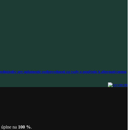
odmienky pre uplatnenie zodpovednosti za vady a poučenie k alternatívnemu
ť úplne na
100 %
.