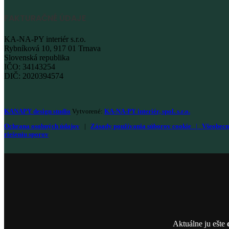
FAKTURAČNÉ ÚDAJE
KA-NA-PY interiér s.r.o.
Rybníková 10, 917 01 Trnava
Slovenská republika
IČO: 34143254
DIČ: 2020394574
KANAPY design studio
Vytvorené:
KA-NA-PY interiér, spol. s.r.o.
Ochrana osobných údajov
|
Zásady používania súborov cookie
|
Všeobecn
riešeniu sporov
Aktuálne ju ešte