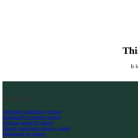
Thi
It 
PODMIENKY
Obchodné podmienky (eshop)
Reklamačný poriadok (eshop)
Ochrana osobných údajov
Zásady používania súborov cookie
Odstúpenie od zmluvy