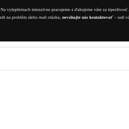
Na vylepšeniach intenzívne pracujeme a ďakujeme vám za trpezlivosť.
zili na problém alebo mali otázku,
neváhajte nás kontaktovať
– radi 