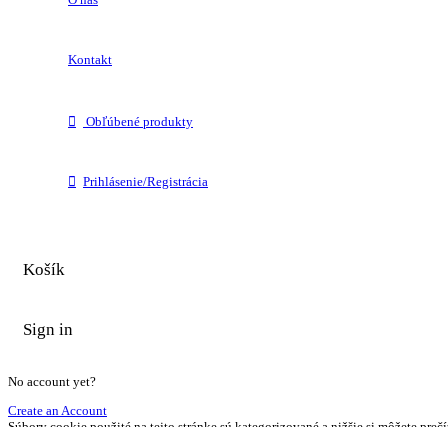
Kontakt
Obľúbené produkty
Prihlásenie/Registrácia
Košík
Sign in
No account yet?
Create an Account
Súbory cookie použité na tejto stránke sú kategorizované a nižšie si môžete prečí
prehliadača všetky súbory cookie priradené k tejto kategórii.