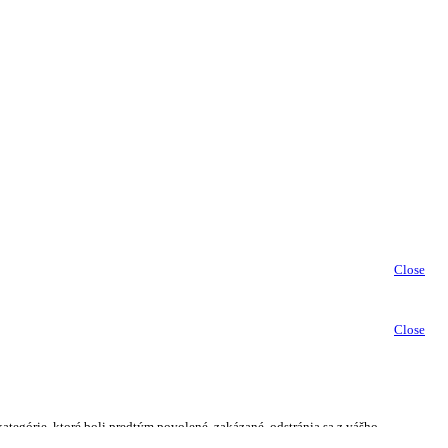
Close
Close
kategórie, ktoré boli predtým povolené, zakázané, odstránia sa z vášho