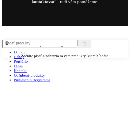
kontaktovať
– radi vám pomôžeme.
Domov
Začnite písať a zobrazia sa vám produkty, ktoré hľadáte.
e-shop
Portfólio
O nás
Kontakt
Obľúbené produkty
Prihlásenie/Registrácia
Košík
Close
Sign in
Close
No account yet?