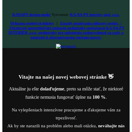
KANAPY design studio
Vytvorené:
KA-NA-PY interiér, spol. s.r.o.
Ochrana osobných údajov
|
Zásady používania súborov cookie
|
Všeobecné spotrebiteľské zmluvné podmienky spoločnosti KA-NA-PY
INTERIÉR, s.r.o., podmienky pre uplatnenie zodpovednosti za vady a
poučenie k alternatívnemu riešeniu sporov
Vitajte na našej novej webovej stránke 👋
Aktuálne ju ešte
dolaďujeme
, preto sa môže stať, že niektoré
funkcie nemusia fungovať úplne na
100 %
.
Na vylepšeniach intenzívne pracujeme a ďakujeme vám za
trpezlivosť.
Ak by ste narazili na problém alebo mali otázku,
neváhajte nás