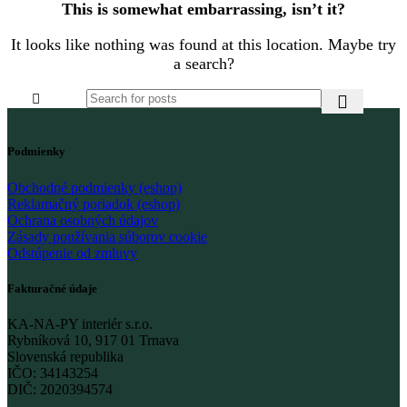
This is somewhat embarrassing, isn’t it?
It looks like nothing was found at this location. Maybe try
a search?
Podmienky
Obchodné podmienky (eshop)
Reklamačný poriadok (eshop)
Ochrana osobných údajov
Zásady používania súborov cookie
Odstúpenie od zmluvy
Fakturačné údaje
KA-NA-PY interiér s.r.o.
Rybníková 10, 917 01 Trnava
Slovenská republika
IČO: 34143254
DIČ: 2020394574