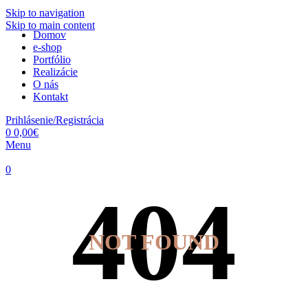
Skip to navigation
Skip to main content
Domov
e-shop
Portfólio
Realizácie
O nás
Kontakt
Prihlásenie/Registrácia
0
0,00
€
Menu
0
NOT FOUND