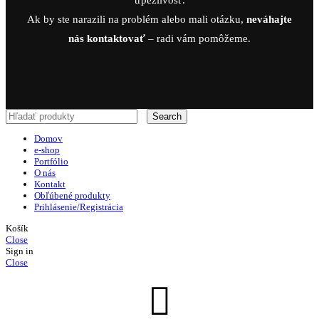
Ak by ste narazili na problém alebo mali otázku,
neváhajte
nás kontaktovať
– radi vám pomôžeme.
Search
Domov
e-shop
Portfólio
O nás
Kontakt
Obľúbené produkty
Prihlásenie/Registrácia
Košík
Close
Sign in
Close