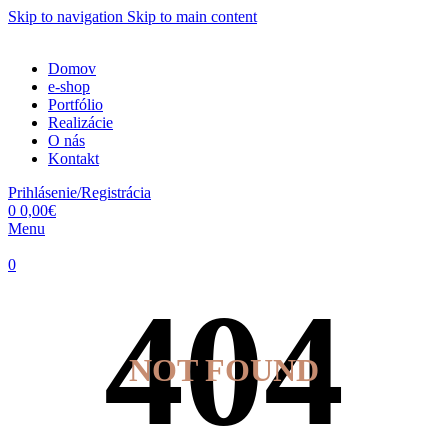
Skip to navigation
Skip to main content
Domov
e-shop
Portfólio
Realizácie
O nás
Kontakt
Prihlásenie/Registrácia
0
0,00
€
Menu
0
NOT FOUND