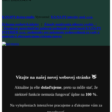
KANAPY design studio
Vytvorené:
KA-NA-PY interiér, spol. s.r.o.
Ochrana osobných údajov
|
Zásady používania súborov cookie
|
Všeobecné spotrebiteľské zmluvné podmienky spoločnosti KA-NA-PY
INTERIÉR, s.r.o., podmienky pre uplatnenie zodpovednosti za vady a
poučenie k alternatívnemu riešeniu sporov
Vitajte na našej novej webovej stránke 👋
Aktuálne ju ešte
dolaďujeme
, preto sa môže stať, že
niektoré funkcie nemusia fungovať úplne na
100 %
.
Na vylepšeniach intenzívne pracujeme a ďakujeme vám za
trpezlivosť.