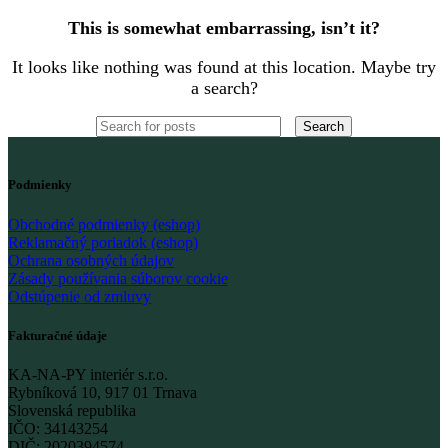
This is somewhat embarrassing, isn’t it?
It looks like nothing was found at this location. Maybe try
a search?
Search
Podmienky
Obchodné podmienky (eshop)
Reklamačný poriadok (eshop)
Ochrana osobných údajov
Zásady používania súborov cookie
Odstúpenie od zmluvy
Fakturačné údaje
KA-NA-PY interiér s.r.o.
Rybníková 10, 917 01 Trnava
Slovenská republika
IČO: 34143254
DIČ: 2020394574