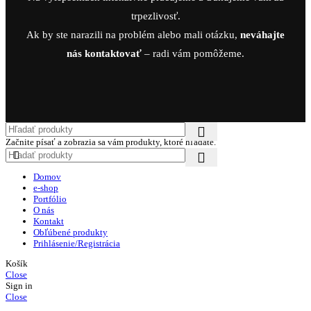
trpezlivosť.
Ak by ste narazili na problém alebo mali otázku,
neváhajte
nás kontaktovať
– radi vám pomôžeme.
Začnite písať a zobrazia sa vám produkty, ktoré hľadáte.
Domov
e-shop
Portfólio
O nás
Kontakt
Obľúbené produkty
Prihlásenie/Registrácia
Košík
Close
Sign in
Close