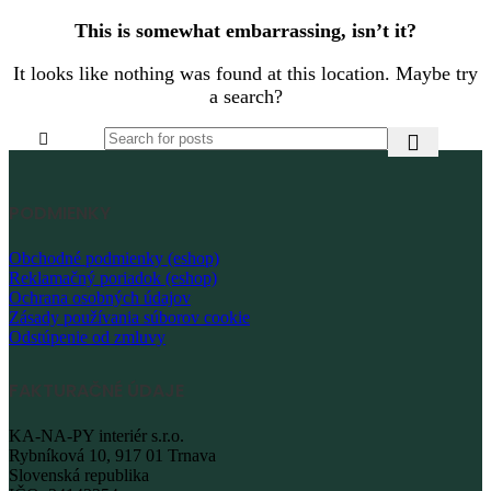
This is somewhat embarrassing, isn’t it?
It looks like nothing was found at this location. Maybe try
a search?
PODMIENKY
Obchodné podmienky (eshop)
Reklamačný poriadok (eshop)
Ochrana osobných údajov
Zásady používania súborov cookie
Odstúpenie od zmluvy
FAKTURAČNÉ ÚDAJE
KA-NA-PY interiér s.r.o.
Rybníková 10, 917 01 Trnava
Slovenská republika