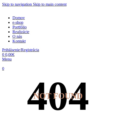
Skip to navigation
Skip to main content
Domov
e-shop
Portfólio
Realizácie
O nás
Kontakt
Prihlásenie/Registrácia
0
0,00
€
Menu
0
NOT FOUND