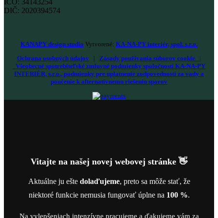
IČO: 34143254
DIČ: 2020394574
KANAPY design studio
Vytvorené:
KA-NA-PY interiér, spol. s.r.o.
Ochrana osobných údajov
|
Zásady používania súborov cookie
|
Všeobecné spotrebiteľské zmluvné podmienky spoločnosti KA-NA-PY
INTERIÉR, s.r.o., podmienky pre uplatnenie zodpovednosti za vady a
poučenie k alternatívnemu riešeniu sporov
Vitajte na našej novej webovej stránke 👋
Aktuálne ju ešte
dolaďujeme
, preto sa môže stať, že
niektoré funkcie nemusia fungovať úplne na
100 %
.
Na vylepšeniach intenzívne pracujeme a ďakujeme vám za