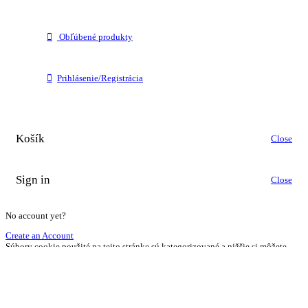
Obľúbené produkty
Prihlásenie/Registrácia
Košík
Close
Sign in
Close
No account yet?
Create an Account
Súbory cookie použité na tejto stránke sú kategorizované a nižšie si môžete
prečítať o každej kategórii a povoliť alebo zakázať niektoré alebo všetky z
nich. Ak sú kategórie, ktoré boli predtým povolené, zakázané, odstránia sa z
vášho prehliadača všetky súbory cookie priradené k tejto kategórii.
Nastavenia Cookies
Povoliť všetko