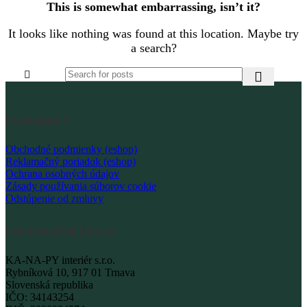
This is somewhat embarrassing, isn’t it?
It looks like nothing was found at this location. Maybe try
a search?
PODMIENKY
Obchodné podmienky (eshop)
Reklamačný poriadok (eshop)
Ochrana osobných údajov
Zásady používania súborov cookie
Odstúpenie od zmluvy
FAKTURAČNÉ ÚDAJE
KA-NA-PY interiér s.r.o.
Rybníková 10, 917 01 Trnava
Slovenská republika
IČO: 34143254