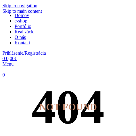
Skip to navigation
Skip to main content
Domov
e-shop
Portfólio
Realizácie
O nás
Kontakt
Prihlásenie/Registrácia
0
0,00
€
Menu
0
NOT FOUND