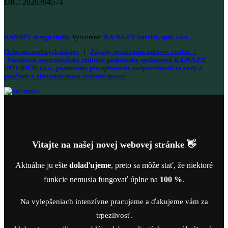
DIČ: 2020394574
KANAPY design studio
Vytvorené:
KA-NA-PY interiér, spol. s.r.o.
Ochrana osobných údajov
|
Zásady používania súborov cookie
|
Všeobecné spotrebiteľské zmluvné podmienky spoločnosti KA-NA-PY
INTERIÉR, s.r.o., podmienky pre uplatnenie zodpovednosti za vady a
poučenie k alternatívnemu riešeniu sporov
Vitajte na našej novej webovej stránke 👋
Aktuálne ju ešte
dolaďujeme
, preto sa môže stať, že niektoré
funkcie nemusia fungovať úplne na
100 %
.
Na vylepšeniach intenzívne pracujeme a ďakujeme vám za
trpezlivosť.