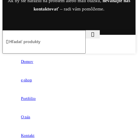
Ak by ste narazili na problém alebo mali otázku,
neváhajte nás
kontaktovať
– radi vám pomôžeme.
Domov
e-shop
Portfólio
O nás
Kontakt