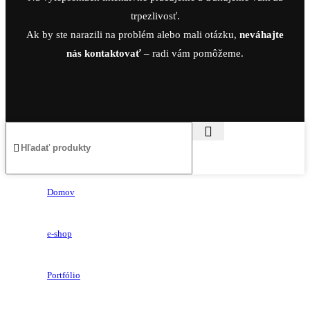
trpezlivosť.
Ak by ste narazili na problém alebo mali otázku,
neváhajte
nás kontaktovať
– radi vám pomôžeme.
Domov
e-shop
Portfólio