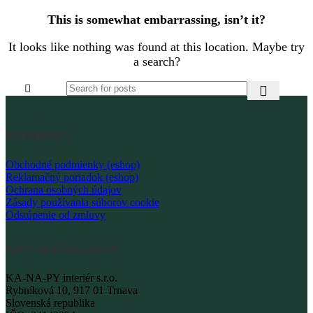
This is somewhat embarrassing, isn’t it?
It looks like nothing was found at this location. Maybe try
a search?
PODMIENKY
Obchodné podmienky (eshop)
Reklamačný poriadok (eshop)
Ochrana osobných údajov
Zásady používania súborov cookie
Odstúpenie od zmluvy
FAKTURAČNÉ ÚDAJE
KA-NA-PY interiér s.r.o.
Rybníková 10, 917 01 Trnava
Slovenská republika