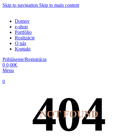
Skip to navigation
Skip to main content
Domov
e-shop
Portfólio
Realizácie
O nás
Kontakt
Prihlásenie/Registrácia
0
0,00
€
Menu
0
NOT FOUND