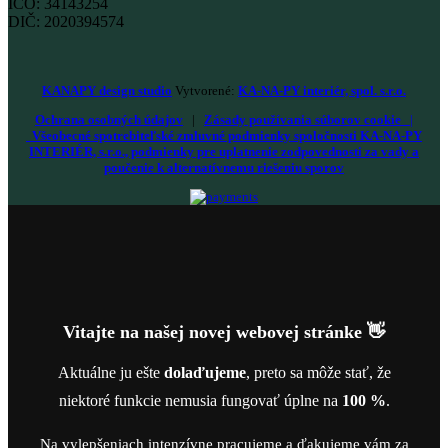
IČO: 34143254
DIČ: 2020394574
KANAPY design studio
Vytvorené:
KA-NA-PY interiér, spol. s.r.o.
Ochrana osobných údajov
|
Zásady používania súborov cookie
|
Všeobecné spotrebiteľské zmluvné podmienky spoločnosti KA-NA-PY
INTERIÉR, s.r.o., podmienky pre uplatnenie zodpovednosti za vady a
poučenie k alternatívnemu riešeniu sporov
Vitajte na našej novej webovej stránke 👋
Aktuálne ju ešte
dolaďujeme
, preto sa môže stať, že
niektoré funkcie nemusia fungovať úplne na
100 %
.
Na vylepšeniach intenzívne pracujeme a ďakujeme vám za