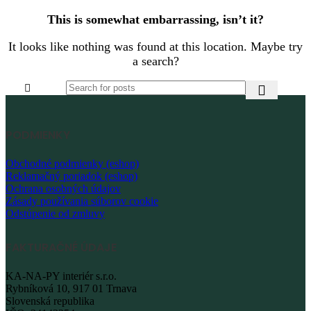
This is somewhat embarrassing, isn’t it?
It looks like nothing was found at this location. Maybe try
a search?
PODMIENKY
Obchodné podmienky (eshop)
Reklamačný poriadok (eshop)
Ochrana osobných údajov
Zásady používania súborov cookie
Odstúpenie od zmluvy
FAKTURAČNÉ ÚDAJE
KA-NA-PY interiér s.r.o.
Rybníková 10, 917 01 Trnava
Slovenská republika