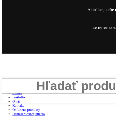
Aktuálne ju ešte
Ak by ste nara
Search
Domov
e-shop
Portfólio
O nás
Kontakt
Obľúbené produkty
Prihlásenie/Registrácia