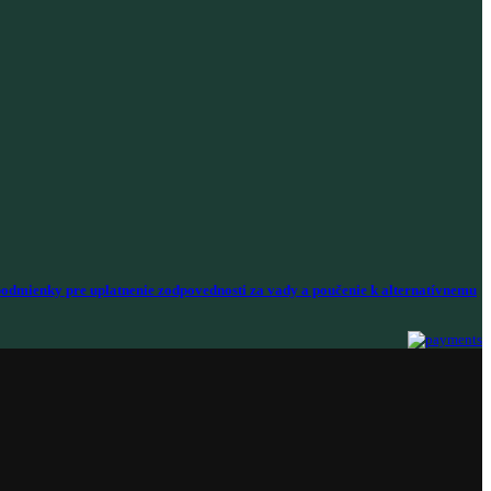
odmienky pre uplatnenie zodpovednosti za vady a poučenie k alternatívnemu