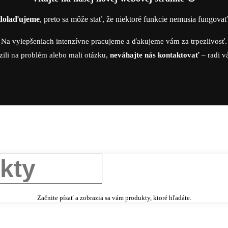
dolaďujeme
, preto sa môže stať, že niektoré funkcie nemusia fungova
Na vylepšeniach intenzívne pracujeme a ďakujeme vám za trpezlivosť.
zili na problém alebo mali otázku,
neváhajte nás kontaktovať
– radi 
Začnite písať a zobrazia sa vám produkty, ktoré hľadáte.