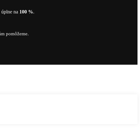
ť úplne na
100 %
.
vám pomôžeme.