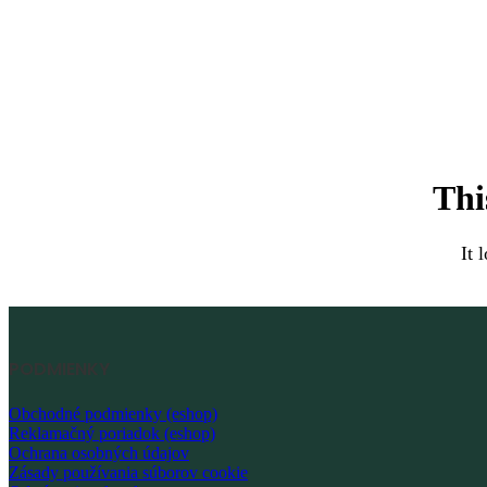
Thi
It 
PODMIENKY
Obchodné podmienky (eshop)
Reklamačný poriadok (eshop)
Ochrana osobných údajov
Zásady používania súborov cookie