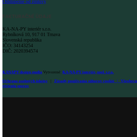
Odstúpenie od zmluvy
FAKTURAČNÉ ÚDAJE
KA-NA-PY interiér s.r.o.
Rybníková 10, 917 01 Trnava
Slovenská republika
IČO: 34143254
DIČ: 2020394574
KANAPY design studio
Vytvorené:
KA-NA-PY interiér, spol. s.r.o.
Ochrana osobných údajov
|
Zásady používania súborov cookie
|
Všeobecn
riešeniu sporov