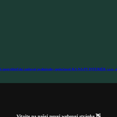
é spotrebiteľské zmluvné podmienky spoločnosti KA-NA-PY INTERIÉR, s.r.o., p
Vitajte na našej novej webovej stránke 👋