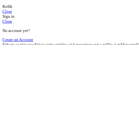
Košík
Close
Sign in
Close
No account yet?
Create an Account
Súbory cookie použité na tejto stránke sú kategorizované a nižšie si môžete prečí
prehliadača všetky súbory cookie priradené k tejto kategórii.
Nastavenia Cookies
Povoliť všetko
Close
Nastavenie súborov cookie
Súbory cookie použité na tejto stránke sú kategorizované a nižšie si môžete prečí
prehliadača všetky súbory cookie priradené k tejto kategórii.
Viac informácií
Nevyhnutné cookies
Nevyhnutné cookies
Niektoré cookies sú potrebné na zabezpečenie základných funkcií. Bez týchto 
Preferenčé cookies