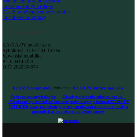
Reklamačný poriadok (eshop)
Ochrana osobných údajov
Zásady používania súborov cookie
Odstúpenie od zmluvy
FAKTURAČNÉ ÚDAJE
KA-NA-PY interiér s.r.o.
Rybníková 10, 917 01 Trnava
Slovenská republika
IČO: 34143254
DIČ: 2020394574
KANAPY design studio
Vytvorené:
KA-NA-PY interiér, spol. s.r.o.
Ochrana osobných údajov
|
Zásady používania súborov cookie
|
Všeobecné spotrebiteľské zmluvné podmienky spoločnosti KA-NA-PY
INTERIÉR, s.r.o., podmienky pre uplatnenie zodpovednosti za vady a
poučenie k alternatívnemu riešeniu sporov