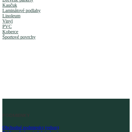
Kaučuk
Laminátové podlahy
Linoleum
Vinyl
PVC
Koberce
Športové povrchy
PODMIENKY
Obchodné podmienky (eshop)