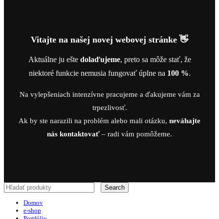
Vitajte na našej novej webovej stránke 👋
Aktuálne ju ešte
dolaďujeme
, preto sa môže stať, že
niektoré funkcie nemusia fungovať úplne na
100 %
.
Na vylepšeniach intenzívne pracujeme a ďakujeme vám za
trpezlivosť.
Ak by ste narazili na problém alebo mali otázku,
neváhajte
nás kontaktovať
– radi vám pomôžeme.
Search
Domov
e-shop
Portfólio