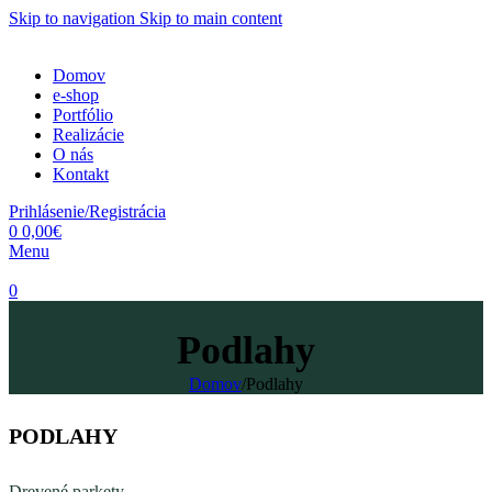
Skip to navigation
Skip to main content
Domov
e-shop
Portfólio
Realizácie
O nás
Kontakt
Prihlásenie/Registrácia
0
0,00
€
Menu
0
Podlahy
Domov
/
Podlahy
PODLAHY
Drevené parkety